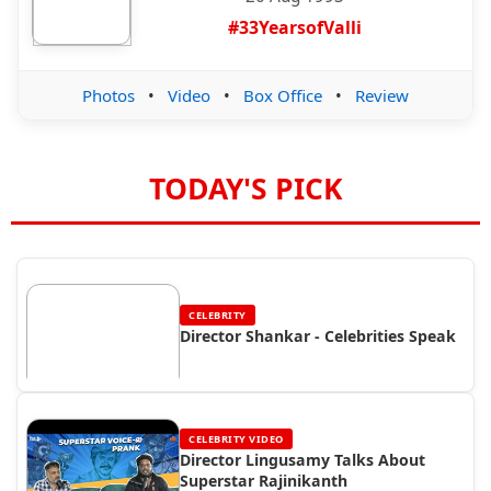
#33YearsofValli
Photos
•
Video
•
Box Office
•
Review
TODAY'S PICK
CELEBRITY
Director Shankar - Celebrities Speak
CELEBRITY VIDEO
Director Lingusamy Talks About
Superstar Rajinikanth