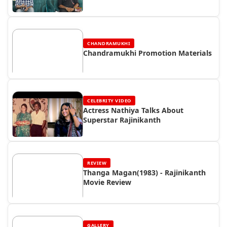
CHANDRAMUKHI
Chandramukhi Promotion Materials
CELEBRITY VIDEO
Actress Nathiya Talks About
Superstar Rajinikanth
REVIEW
Thanga Magan(1983) - Rajinikanth
Movie Review
GALLERY