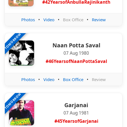
#42YearsofAnbullaRajinikanth
Photos
•
Video
•
Box Office
•
Review
TOMORROW
Naan Potta Saval
07 Aug 1980
#46YearsofNaanPottaSaval
Photos
•
Video
•
Box Office
•
Review
TOMORROW
Garjanai
07 Aug 1981
#45YearsofGarjanai