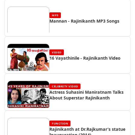
MP3
Mannan - Rajinikanth MP3 Songs
VIDEO
16 Vayathinile - Rajinikanth Video
CELEBRITY VIDEO
Actress Suhasini Maniratnam Talks
About Superstar Rajinikanth
FUNCTION
Rajinikanth at Dr.Rajkumar’s statue
Inauguration (2014)