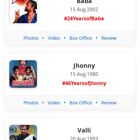
Baba
15 Aug 2002
#24YearsofBaba
Photos
•
Video
•
Box Office
•
Review
Jhonny
15 Aug 1980
#46YearsofJhonny
Photos
•
Video
•
Box Office
•
Review
Valli
20 Aug 1993