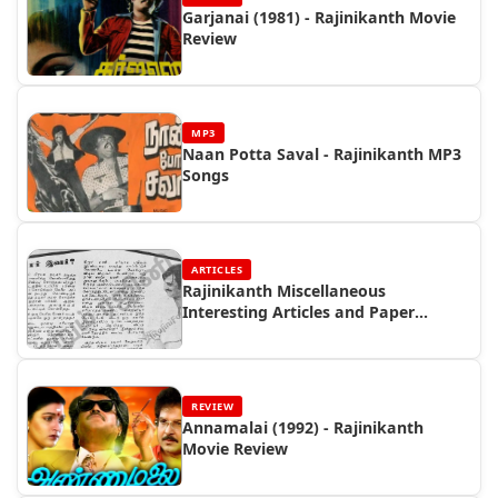
Garjanai (1981) - Rajinikanth Movie
Review
MP3
Naan Potta Saval - Rajinikanth MP3
Songs
ARTICLES
Rajinikanth Miscellaneous
Interesting Articles and Paper
Cuttings (Part 4)
REVIEW
Annamalai (1992) - Rajinikanth
Movie Review