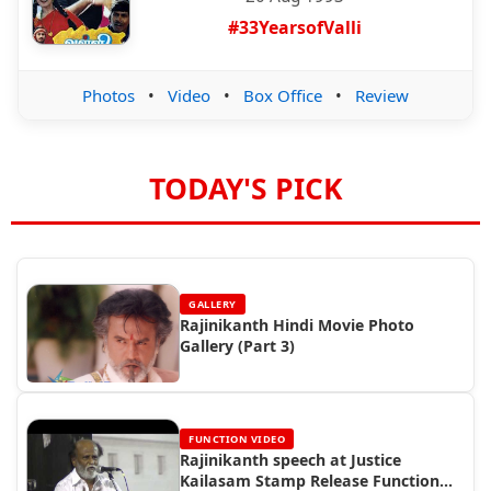
#33YearsofValli
Photos
•
Video
•
Box Office
•
Review
TODAY'S PICK
GALLERY
Rajinikanth Hindi Movie Photo
Gallery (Part 3)
FUNCTION VIDEO
Rajinikanth speech at Justice
Kailasam Stamp Release Function