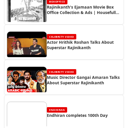
BOXOFFICE
Rajinikanth's Ejamaan Movie Box
Office Collection & Ads | Housefull
Hit
CELEBRITY VIDEO
Actor Hrithik Roshan Talks About
Superstar Rajinikanth
CELEBRITY VIDEO
Music Director Gangai Amaran Talks
About Superstar Rajinikanth
ENDHIRAN
Endhiran completes 100th Day