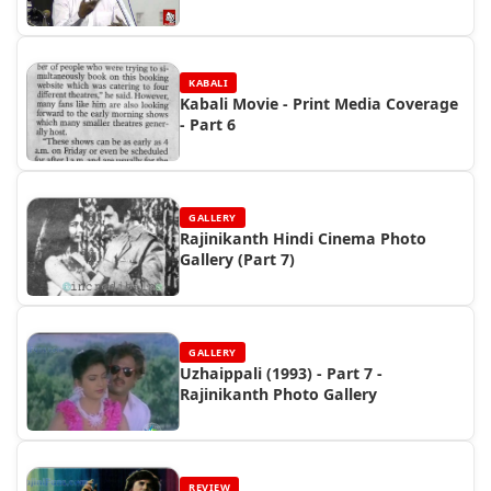
(2015)
KABALI
Kabali Movie - Print Media Coverage
- Part 6
GALLERY
Rajinikanth Hindi Cinema Photo
Gallery (Part 7)
GALLERY
Uzhaippali (1993) - Part 7 -
Rajinikanth Photo Gallery
REVIEW