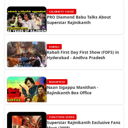
CELEBRITY VIDEO
PRO Diamond Babu Talks About
Superstar Rajinikanth
KABALI
Kabali First Day First Show (FDFS) in
Hyderabad - Andhra Pradesh
BOXOFFICE
Naan Sigappu Manithan -
Rajinikanth Box Office
FUNCTION VIDEO
Superstar Rajinikanth Exclusive Fans
Meet (2008)