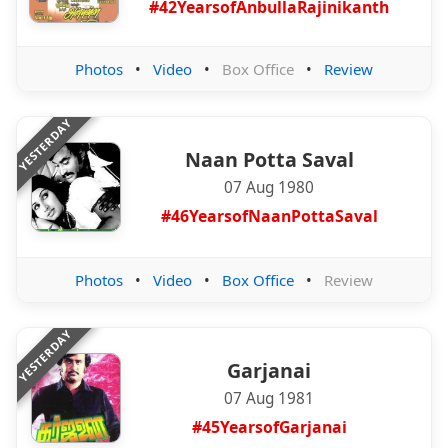
#42YearsofAnbullaRajinikanth
Photos
•
Video
•
Box Office
•
Review
YESTERDAY
Naan Potta Saval
07 Aug 1980
#46YearsofNaanPottaSaval
Photos
•
Video
•
Box Office
•
Review
YESTERDAY
Garjanai
07 Aug 1981
#45YearsofGarjanai