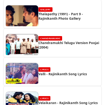
GALLERY
Thalapathy (1991) - Part 9 -
Rajinikanth Photo Gallery
CHANDRAMUKHI
Chandramukhi Telugu Version Poojai
(2004)
LYRICS
Valli - Rajinikanth Song Lyrics
LYRICS
Velaikaran - Rajinikanth Song Lyrics