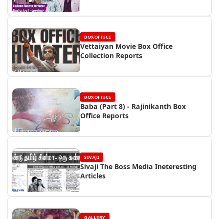
BOXOFFICE
Vettaiyan Movie Box Office
Collection Reports
BOXOFFICE
Baba (Part 8) - Rajinikanth Box
Office Reports
SIVAJI
Sivaji The Boss Media Ineteresting
Articles
GALLERY