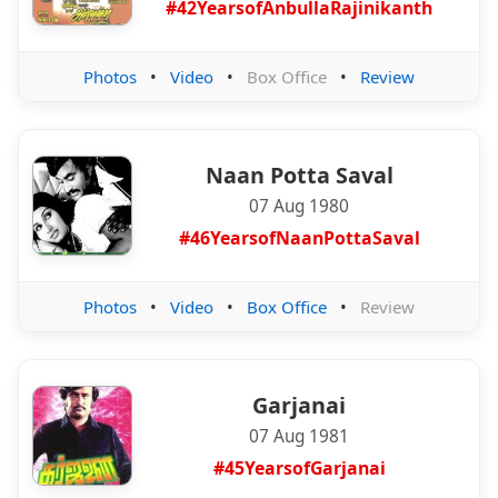
#42YearsofAnbullaRajinikanth
Photos
•
Video
•
Box Office
•
Review
Naan Potta Saval
07 Aug 1980
#46YearsofNaanPottaSaval
Photos
•
Video
•
Box Office
•
Review
Garjanai
07 Aug 1981
#45YearsofGarjanai