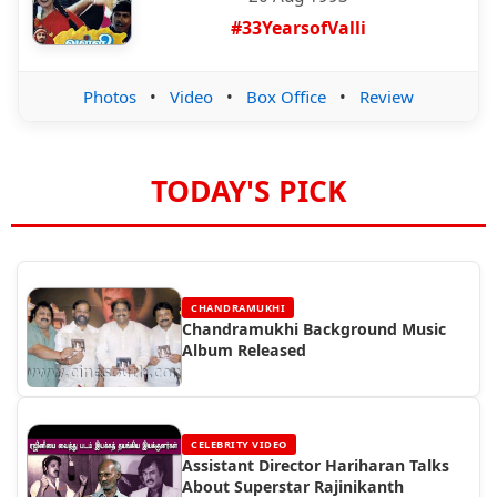
#33YearsofValli
Photos
•
Video
•
Box Office
•
Review
TODAY'S PICK
CHANDRAMUKHI
Chandramukhi Background Music
Album Released
CELEBRITY VIDEO
Assistant Director Hariharan Talks
About Superstar Rajinikanth