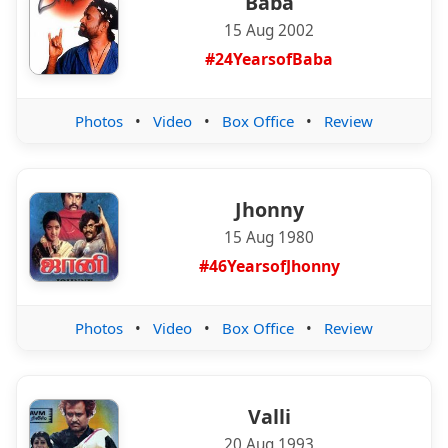
Baba
15 Aug 2002
#24YearsofBaba
Photos
•
Video
•
Box Office
•
Review
Jhonny
15 Aug 1980
#46YearsofJhonny
Photos
•
Video
•
Box Office
•
Review
Valli
20 Aug 1993