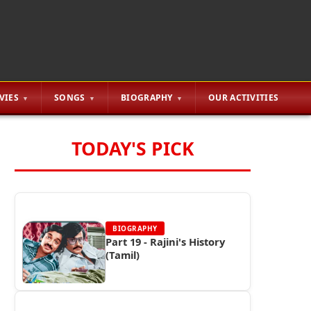
VIES
SONGS
BIOGRAPHY
OUR ACTIVITIES
TODAY'S PICK
BIOGRAPHY
Part 19 - Rajini's History
(Tamil)