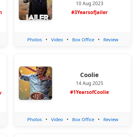
10 Aug 2023
n
#3YearsofJailer
Photos
•
Video
•
Box Office
•
Review
Coolie
14 Aug 2025
#1YearsofCoolie
v
Photos
•
Video
•
Box Office
•
Review