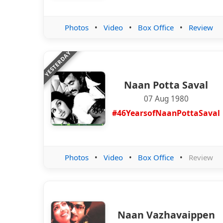
Photos
•
Video
•
Box Office
•
Review
YESTERDAY
Naan Potta Saval
07 Aug 1980
#46YearsofNaanPottaSaval
Photos
•
Video
•
Box Office
•
Review
Naan Vazhavaippen