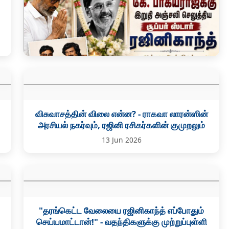
திரைக்கதை மன்னன் கே. பாக்யராஜுக்கு இறுதி
அஞ்சலி செலுத்திய சூப்பர் ஸ்டார் ரஜினிகாந்த்
விசுவாசத்தின் விலை என்ன? - ராகவா லாரன்ஸின்
அரசியல் நகர்வும், ரஜினி ரசிகர்களின் குமுறலும்
28 Jun 2026
13 Jun 2026
"தரங்கெட்ட வேலையை ரஜினிகாந்த் எப்போதும்
செய்யமாட்டான்!" - வதந்திகளுக்கு முற்றுப்புள்ளி