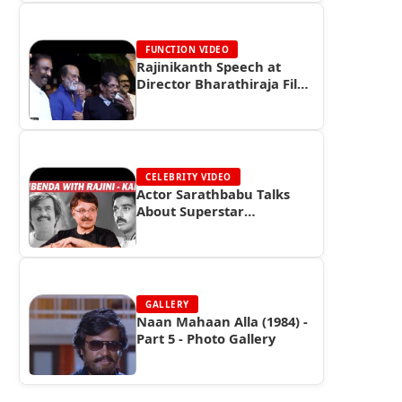
FUNCTION VIDEO
Rajinikanth Speech at
Director Bharathiraja Film
Institute Inauguration
(2017)
CELEBRITY VIDEO
Actor Sarathbabu Talks
About Superstar
Rajinikanth
GALLERY
Naan Mahaan Alla (1984) -
Part 5 - Photo Gallery