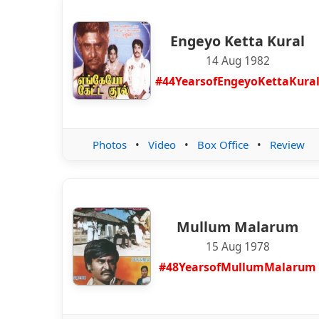
Engeyo Ketta Kural
14 Aug 1982
#44YearsofEngeyoKettaKura
Photos
•
Video
•
Box Office
•
Review
Mullum Malarum
15 Aug 1978
#48YearsofMullumMalarum