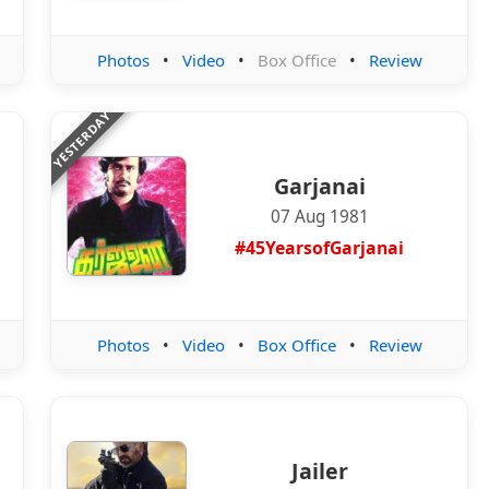
Photos
•
Video
•
Box Office
•
Review
YESTERDAY
Garjanai
07 Aug 1981
#45YearsofGarjanai
Photos
•
Video
•
Box Office
•
Review
Jailer