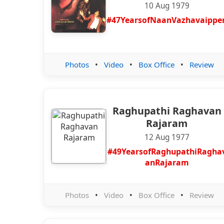
10 Aug 1979
#47YearsofNaanVazhavaippe
Photos
•
Video
•
Box Office
•
Review
Raghupathi Raghavan
Rajaram
12 Aug 1977
#49YearsofRaghupathiRagha
anRajaram
Photos
•
Video
•
Box Office
•
Review