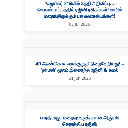
'ஜெயிலர் 2' ரிலீஸ் தேதி அறிவிப்பு...
கொண்டாட்டத்தில் ரஜினி ரசிகர்கள்! டீசரில்
மறைந்திருக்கும் பல சுவாரஸ்யங்கள்!
03 Jul 2026
40 ஆண்டுகால வாக்குறுதி நிறைவேறியது! –
‘தர்மன்’ மூலம் இணைந்த ரஜினி & கமல்
24 Jun 2026
பாரதிராஜா மறைவு: உருக்கமான அஞ்சலி
செலுத்திய ரஜினி