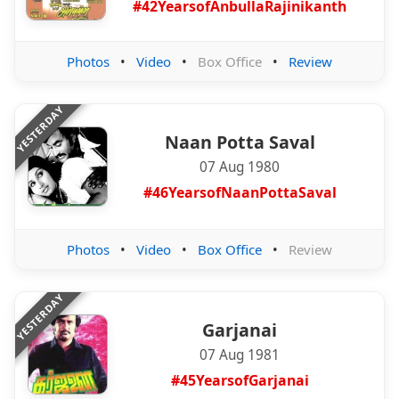
#42YearsofAnbullaRajinikanth
Photos
•
Video
•
Box Office
•
Review
YESTERDAY
Naan Potta Saval
07 Aug 1980
#46YearsofNaanPottaSaval
Photos
•
Video
•
Box Office
•
Review
YESTERDAY
Garjanai
07 Aug 1981
#45YearsofGarjanai