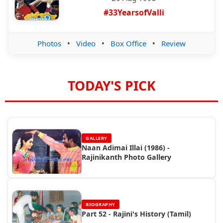
#33YearsofValli
Photos
•
Video
•
Box Office
•
Review
TODAY'S PICK
GALLERY
Naan Adimai Illai (1986) -
Rajinikanth Photo Gallery
BIOGRAPHY
Part 52 - Rajini's History (Tamil)