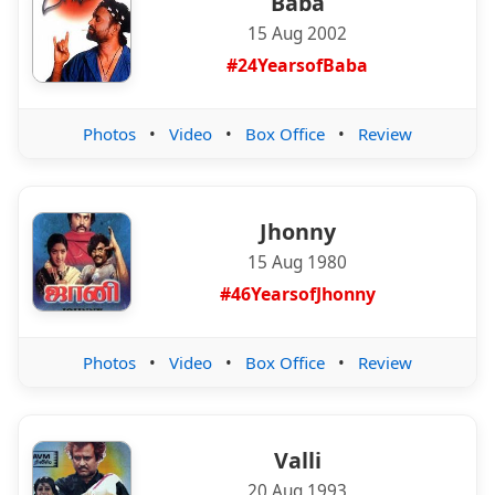
Baba
15 Aug 2002
#24YearsofBaba
Photos
•
Video
•
Box Office
•
Review
Jhonny
15 Aug 1980
#46YearsofJhonny
Photos
•
Video
•
Box Office
•
Review
Valli
20 Aug 1993