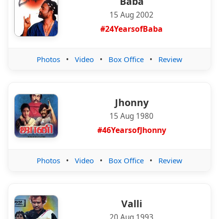
Baba
15 Aug 2002
#24YearsofBaba
Photos
•
Video
•
Box Office
•
Review
Jhonny
15 Aug 1980
#46YearsofJhonny
Photos
•
Video
•
Box Office
•
Review
Valli
20 Aug 1993