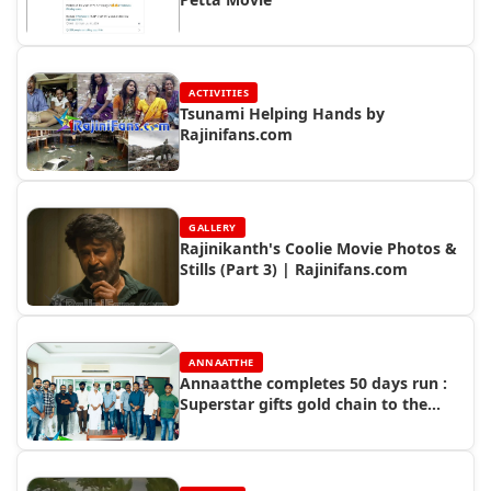
ACTIVITIES
Tsunami Helping Hands by
Rajinifans.com
GALLERY
Rajinikanth's Coolie Movie Photos &
Stills (Part 3) | Rajinifans.com
ANNAATTHE
Annaatthe completes 50 days run :
Superstar gifts gold chain to the
crew of Annaatthe