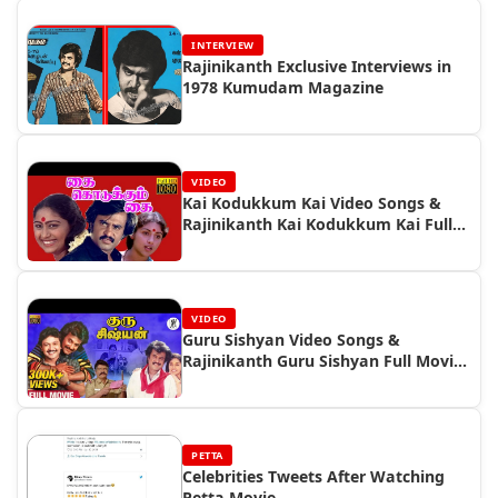
INTERVIEW
Rajinikanth Exclusive Interviews in
1978 Kumudam Magazine
VIDEO
Kai Kodukkum Kai Video Songs &
Rajinikanth Kai Kodukkum Kai Full
Movie
VIDEO
Guru Sishyan Video Songs &
Rajinikanth Guru Sishyan Full Movie
Video
PETTA
Celebrities Tweets After Watching
Petta Movie