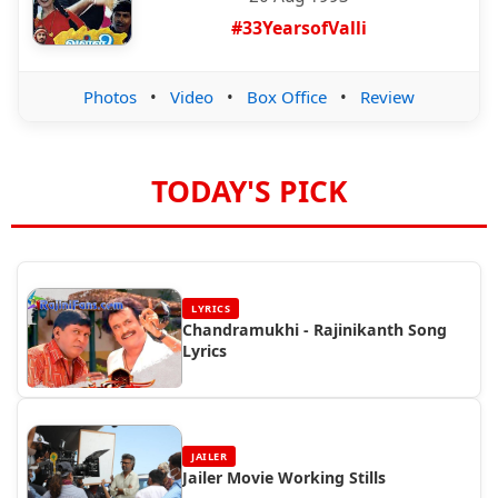
#33YearsofValli
Photos
•
Video
•
Box Office
•
Review
TODAY'S PICK
LYRICS
Chandramukhi - Rajinikanth Song
Lyrics
JAILER
Jailer Movie Working Stills