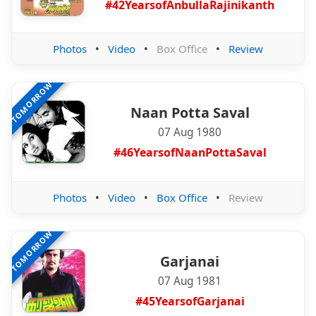
#42YearsofAnbullaRajinikanth
Photos
•
Video
•
Box Office
•
Review
TOMORROW
Naan Potta Saval
07 Aug 1980
#46YearsofNaanPottaSaval
Photos
•
Video
•
Box Office
•
Review
TOMORROW
Garjanai
07 Aug 1981
#45YearsofGarjanai