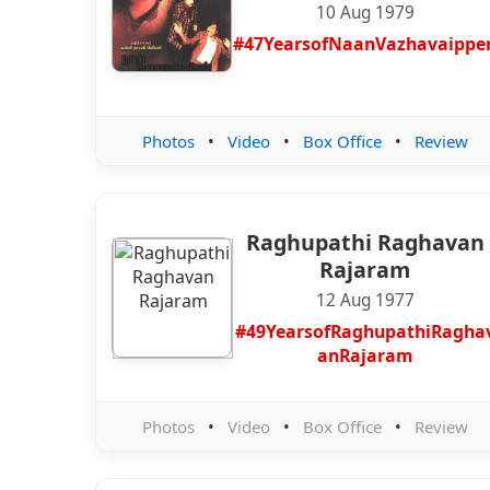
10 Aug 1979
#47YearsofNaanVazhavaippe
Photos
•
Video
•
Box Office
•
Review
Raghupathi Raghavan
Rajaram
12 Aug 1977
#49YearsofRaghupathiRagha
anRajaram
Photos
•
Video
•
Box Office
•
Review