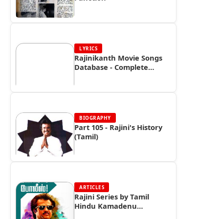
LYRICS
Rajinikanth Movie Songs
Database - Complete
Discography |
Rajinifans.com
BIOGRAPHY
Part 105 - Rajini's History
(Tamil)
ARTICLES
Rajini Series by Tamil
Hindu Kamadenu
Magazine (Part 5)