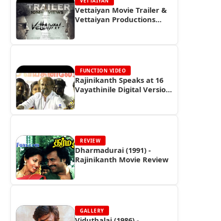
VETTAIYAN
Vettaiyan Movie Trailer &
Vettaiyan Productions
Reels
FUNCTION VIDEO
Rajinikanth Speaks at 16
Vayathinile Digital Version
Trailer Launch (2013)
REVIEW
Dharmadurai (1991) -
Rajinikanth Movie Review
GALLERY
Viduthalai (1986) -