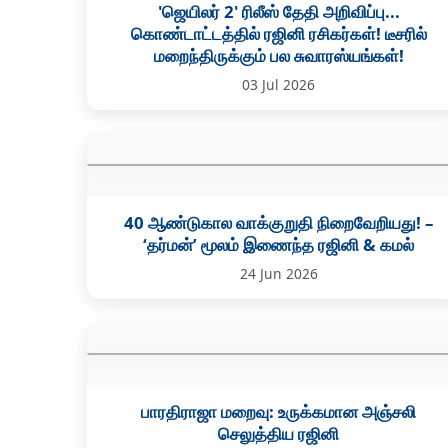
'ஜெயிலர் 2' ரிலீஸ் தேதி அறிவிப்பு...
கொண்டாட்டத்தில் ரஜினி ரசிகர்கள்! டீசரில்
மறைந்திருக்கும் பல சுவாரஸ்யங்கள்!
03 Jul 2026
40 ஆண்டுகால வாக்குறுதி நிறைவேறியது! –
‘தர்மன்’ மூலம் இணைந்த ரஜினி & கமல்
24 Jun 2026
பாரதிராஜா மறைவு: உருக்கமான அஞ்சலி
செலுத்திய ரஜினி