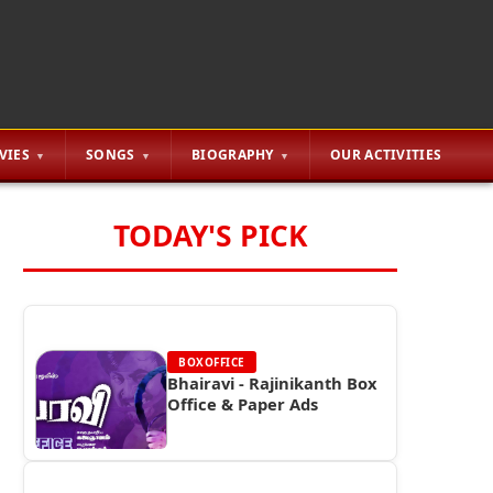
VIES
SONGS
BIOGRAPHY
OUR ACTIVITIES
TODAY'S PICK
BOXOFFICE
Bhairavi - Rajinikanth Box
Office & Paper Ads