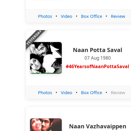
Photos
•
Video
•
Box Office
•
Review
YESTERDAY
Naan Potta Saval
07 Aug 1980
#46YearsofNaanPottaSaval
Photos
•
Video
•
Box Office
•
Review
Naan Vazhavaippen