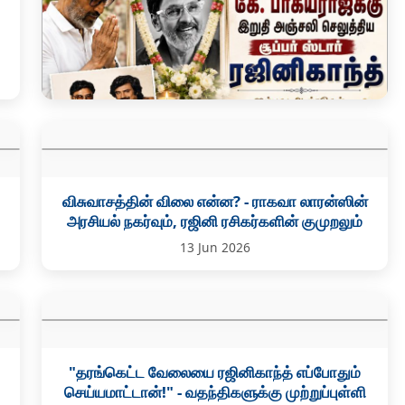
திரைக்கதை மன்னன் கே. பாக்யராஜுக்கு இறுதி
அஞ்சலி செலுத்திய சூப்பர் ஸ்டார் ரஜினிகாந்த்
விசுவாசத்தின் விலை என்ன? - ராகவா லாரன்ஸின்
அரசியல் நகர்வும், ரஜினி ரசிகர்களின் குமுறலும்
28 Jun 2026
13 Jun 2026
"தரங்கெட்ட வேலையை ரஜினிகாந்த் எப்போதும்
செய்யமாட்டான்!" - வதந்திகளுக்கு முற்றுப்புள்ளி