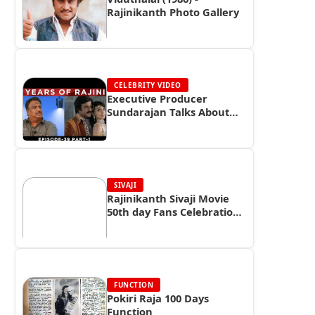
Rajinikanth Photo Gallery
CELEBRITY VIDEO
Executive Producer
Sundarajan Talks About
Superstar Rajinikanth
SIVAJI
Rajinikanth Sivaji Movie
50th day Fans Celebration
at Albert Theater, Chennai
FUNCTION
Pokiri Raja 100 Days
Function