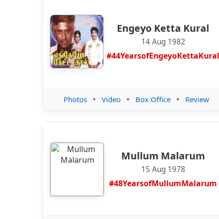
Engeyo Ketta Kural
14 Aug 1982
#44YearsofEngeyoKettaKura
Photos
•
Video
•
Box Office
•
Review
Mullum Malarum
15 Aug 1978
#48YearsofMullumMalarum