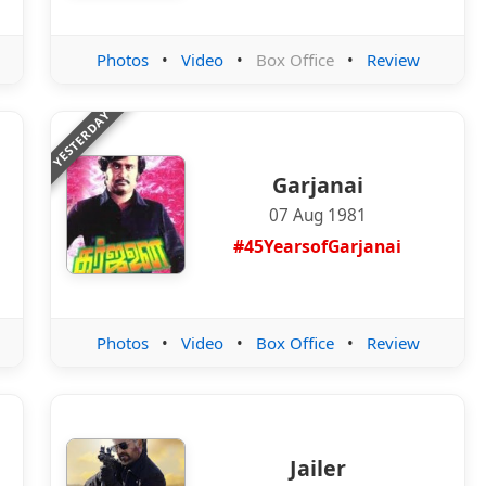
Photos
•
Video
•
Box Office
•
Review
YESTERDAY
Garjanai
07 Aug 1981
#45YearsofGarjanai
Photos
•
Video
•
Box Office
•
Review
Jailer