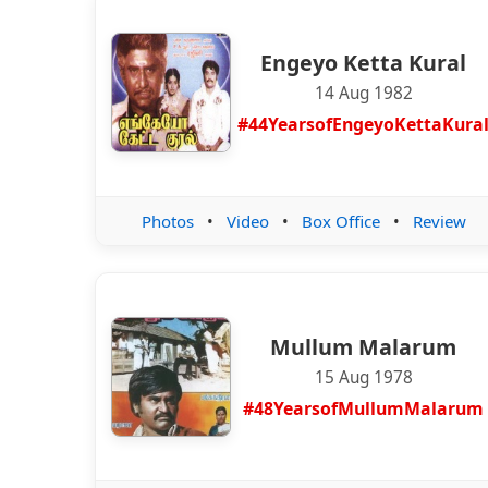
Engeyo Ketta Kural
14 Aug 1982
#44YearsofEngeyoKettaKura
Photos
•
Video
•
Box Office
•
Review
Mullum Malarum
15 Aug 1978
#48YearsofMullumMalarum