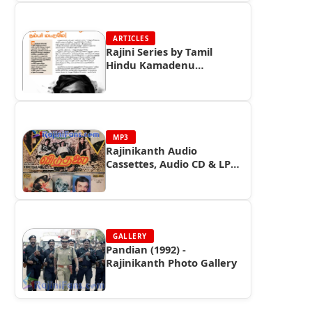
ARTICLES
Rajini Series by Tamil
Hindu Kamadenu
Magazine (Part 10)
MP3
Rajinikanth Audio
Cassettes, Audio CD & LP
Record Cover Photos (Part
4)
GALLERY
Pandian (1992) -
Rajinikanth Photo Gallery