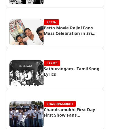
Box Office Reports
PETTA
Petta Movie Rajini Fans
Mass Celebration in Sri
Lanka
LYRICS
Sathurangam - Tamil Song
Lyrics
CHANDRAMUKHI
Chandramukhi First Day
First Show Fans
Celebrations in USA