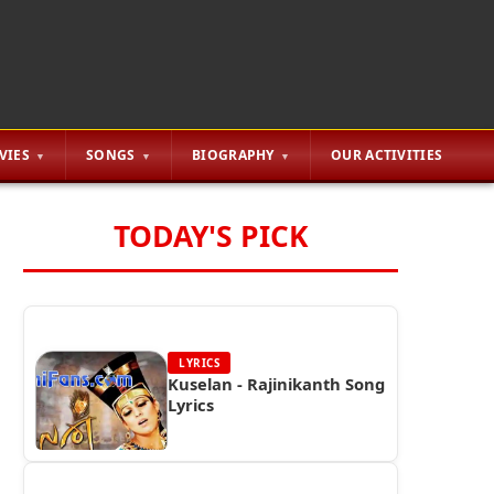
VIES
SONGS
BIOGRAPHY
OUR ACTIVITIES
TODAY'S PICK
LYRICS
Kuselan - Rajinikanth Song
Lyrics