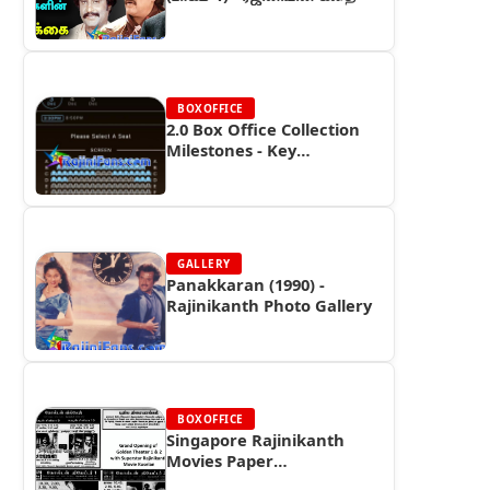
BOXOFFICE
2.0 Box Office Collection
Milestones - Key
Achievements and
Records
GALLERY
Panakkaran (1990) -
Rajinikanth Photo Gallery
BOXOFFICE
Singapore Rajinikanth
Movies Paper
Advertisements (Part 8) -