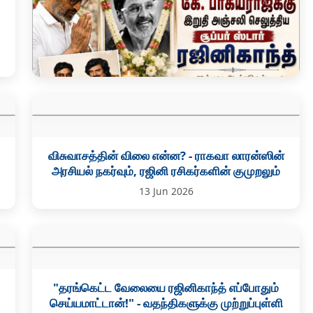
திரைக்கதை மன்னன் கே. பாக்யராஜுக்கு இறுதி
அஞ்சலி செலுத்திய சூப்பர் ஸ்டார் ரஜினிகாந்த்
விசுவாசத்தின் விலை என்ன? - ராகவா லாரன்ஸின்
அரசியல் நகர்வும், ரஜினி ரசிகர்களின் குமுறலும்
28 Jun 2026
13 Jun 2026
"தரங்கெட்ட வேலையை ரஜினிகாந்த் எப்போதும்
செய்யமாட்டான்!" - வதந்திகளுக்கு முற்றுப்புள்ளி