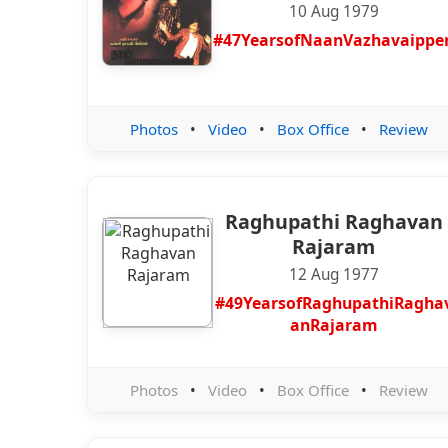
10 Aug 1979
#47YearsofNaanVazhavaippe
Photos
•
Video
•
Box Office
•
Review
Raghupathi Raghavan
Rajaram
12 Aug 1977
#49YearsofRaghupathiRagha
anRajaram
Photos
•
Video
•
Box Office
•
Review