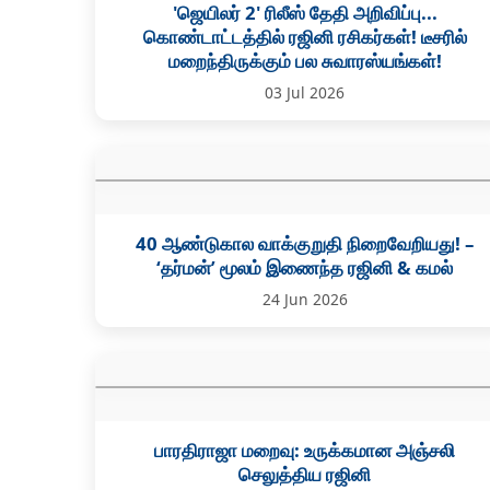
'ஜெயிலர் 2' ரிலீஸ் தேதி அறிவிப்பு...
கொண்டாட்டத்தில் ரஜினி ரசிகர்கள்! டீசரில்
மறைந்திருக்கும் பல சுவாரஸ்யங்கள்!
03 Jul 2026
40 ஆண்டுகால வாக்குறுதி நிறைவேறியது! –
‘தர்மன்’ மூலம் இணைந்த ரஜினி & கமல்
24 Jun 2026
பாரதிராஜா மறைவு: உருக்கமான அஞ்சலி
செலுத்திய ரஜினி