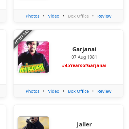
Photos
•
Video
•
Box Office
•
Review
YESTERDAY
Garjanai
07 Aug 1981
#45YearsofGarjanai
Photos
•
Video
•
Box Office
•
Review
Jailer