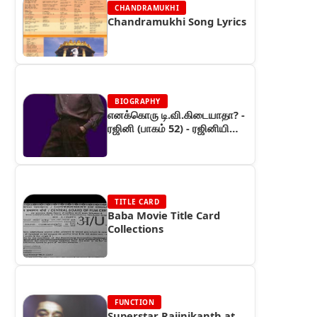
CHANDRAMUKHI
Chandramukhi Song Lyrics
BIOGRAPHY
எனக்கொரு டி.வி.கிடையாதா? -
ரஜினி (பாகம் 52) - ரஜினியின்
கதை
TITLE CARD
Baba Movie Title Card
Collections
FUNCTION
Superstar Rajinikanth at