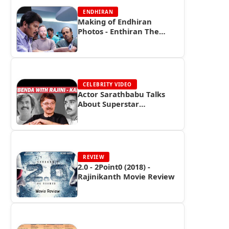
ENDHIRAN
Making of Endhiran
Photos - Enthiran The
Robot Making Stills
CELEBRITY VIDEO
Actor Sarathbabu Talks
About Superstar
Rajinikanth
REVIEW
2.0 - 2Point0 (2018) -
Rajinikanth Movie Review