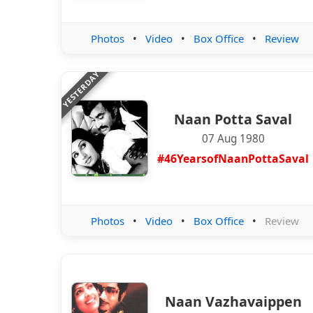
Photos
•
Video
•
Box Office
•
Review
YESTERDAY
Naan Potta Saval
07 Aug 1980
#46YearsofNaanPottaSaval
Photos
•
Video
•
Box Office
•
Review
Naan Vazhavaippen