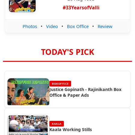
#33YearsofValli
Photos
•
Video
•
Box Office
•
Review
TODAY'S PICK
BOXOFFICE
Justice Gopinath - Rajinikanth Box
Office & Paper Ads
KAALA
Kaala Working Stills