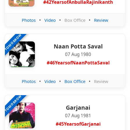
#42YearsofAnbullaRajinikanth
Photos
•
Video
•
Box Office
•
Review
TOMORROW
Naan Potta Saval
07 Aug 1980
#46YearsofNaanPottaSaval
Photos
•
Video
•
Box Office
•
Review
TOMORROW
Garjanai
07 Aug 1981
#45YearsofGarjanai