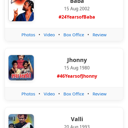
Baba
15 Aug 2002
#24YearsofBaba
Photos
•
Video
•
Box Office
•
Review
Jhonny
15 Aug 1980
#46YearsofJhonny
Photos
•
Video
•
Box Office
•
Review
Valli
20 Aug 1993