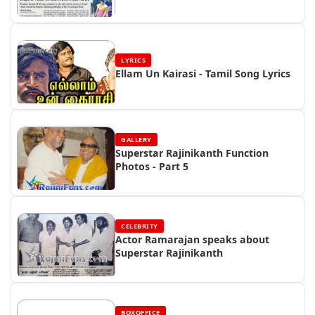
LYRICS
Ellam Un Kairasi - Tamil Song Lyrics
GALLERY
Superstar Rajinikanth Function
Photos - Part 5
CELEBRITY
Actor Ramarajan speaks about
Superstar Rajinikanth
BOXOFFICE