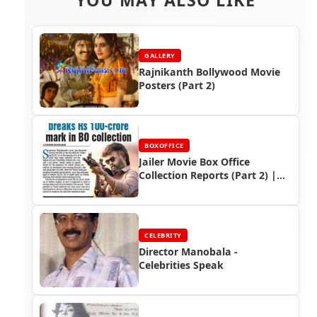
GALLERY
Rajnikanth Bollywood Movie
Posters (Part 2)
BOXOFFICE
Jailer Movie Box Office
Collection Reports (Part 2) |
Rajinikanth's Record-Breaking
Hit
CELEBRITY
Director Manobala -
Celebrities Speak