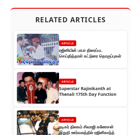
RELATED ARTICLES
ARTICLE
ரஜினியின் பாபா திரைப்பட
செய்தித்தாள் கட்டுரை தொகுப்புகள்
ARTICLE
Superstar Rajinikanth at
Thenali 175th Day Function
ARTICLE
நடிகர் திலகம் சிவாஜி கணேசன்
இறுதி ஊர்வலத்தில் ரஜினிகாந்த்