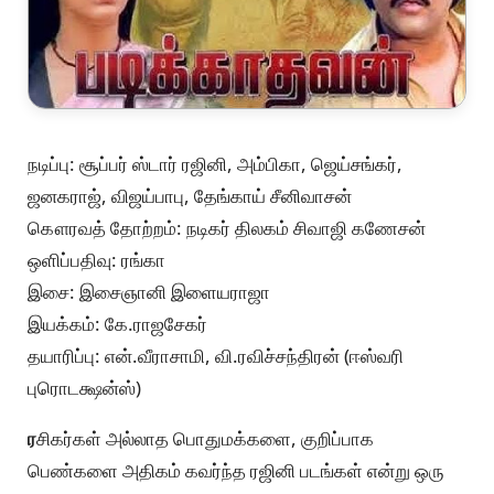
நடிப்பு: சூப்பர் ஸ்டார் ரஜினி, அம்பிகா, ஜெய்சங்கர்,
ஜனகராஜ், விஜய்பாபு, தேங்காய் சீனிவாசன்
கௌரவத் தோற்றம்: நடிகர் திலகம் சிவாஜி கணேசன்
ஒளிப்பதிவு: ரங்கா
இசை: இசைஞானி இளையராஜா
இயக்கம்: கே.ராஜசேகர்
தயாரிப்பு: என்.வீராசாமி, வி.ரவிச்சந்திரன் (ஈஸ்வரி
புரொடக்ஷன்ஸ்)
ர
சிகர்கள் அல்லாத பொதுமக்களை, குறிப்பாக
பெண்களை அதிகம் கவர்ந்த ரஜினி படங்கள் என்று ஒரு