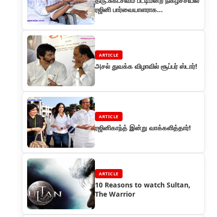
திரு.சுகி.சிவம் பட்டிமன்ற நிகழ்ச்சியில்
ரஜினி பார்வையாளராக
கலந்துகொண்டார்
ARTICLE
அசல் துவக்க விழாவில் சூப்பர் ஸ்டார்!
ARTICLE
ரஜினிகாந்த் இன்று வாக்களித்தார்!
ARTICLE
10 Reasons to watch Sultan,
The Warrior