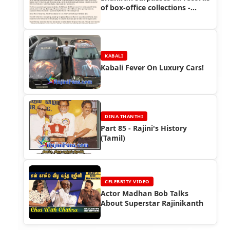
of box-office collections -
Endhiran Boxoffice
KABALI
Kabali Fever On Luxury Cars!
DINA THANTHI
Part 85 - Rajini's History
(Tamil)
CELEBRITY VIDEO
Actor Madhan Bob Talks
About Superstar Rajinikanth