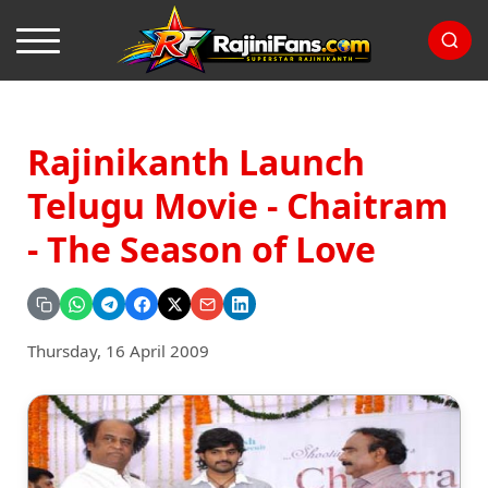
Rajinikanth Launch
Telugu Movie - Chaitram
- The Season of Love
Thursday, 16 April 2009