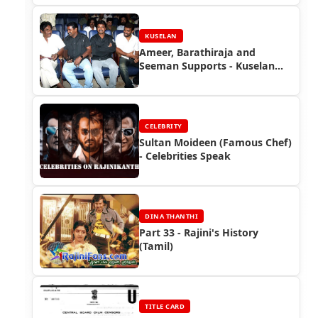
KUSELAN
Ameer, Barathiraja and
Seeman Supports - Kuselan
Corner
CELEBRITY
Sultan Moideen (Famous Chef)
- Celebrities Speak
DINA THANTHI
Part 33 - Rajini's History
(Tamil)
TITLE CARD