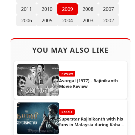
2011
2010
2009
2008
2007
2006
2005
2004
2003
2002
YOU MAY ALSO LIKE
REVIEW
Avargal (1977) - Rajinikanth
Movie Review
KABALI
Superstar Rajinikanth with his
fans in Malaysia during Kabali
Shooting (Part 9)