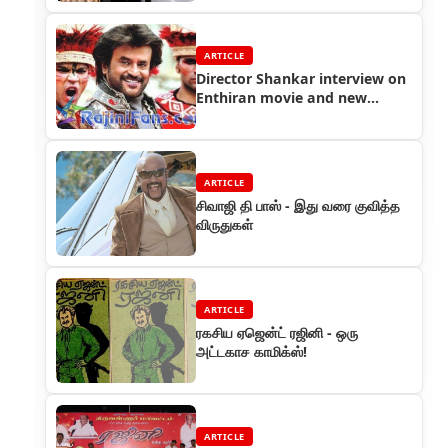
ARTICLE
Director Shankar interview on
Enthiran movie and new
movie stills
ARTICLE
சிவாஜி தி பாஸ் - இது வரை குவித்த
விருதுகள்
ARTICLE
ரகசிய ஏஜென்ட் ரஜினி - ஒரு
அட்டகாச காமிக்ஸ்!
ARTICLE