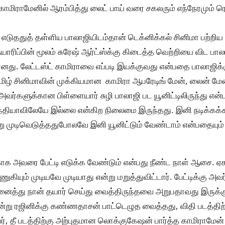
 காமிராமேனில் ஆரம்பித்து லைட் பாய் வரை சகலரும் எந்நேரமும் ரெ
 எடுததுத் தள்ளிய பாலாஜியிடம்தான் டெக்னிக்கல் சினிமா பற்ற
யாரிப்பின் மூலம் சுரேஷ் ஆர்ட்ஸ்க்கு கிடைத்த வெற்றியை விட பாலா
து. லேட்டஸ்ட் காமிராவை எப்படி இயக்குவது என்பதை பாலாஜிக்க
ிழ் சினிமாவின் முக்கியமான காமிரா ஆபரேடிங் மேன், லைன் மேன
ர்களுக்கான பிள்ளையார் சுழி பாலாஜி பட யூனிட்டிலிருந்து என்பது
்தியாவிலேயே இல்லை என்கிற நிலைமை இருந்தது. இனி நடிக்கக்
ு முடிவெடுத்ததுபோலவே இனி யூனிட்டும் வேண்டாம் என்பதையும் த
காக அவரை பேட்டி எடுக்க வேண்டும் என்பது நீண்ட நாள் ஆசை. ஏக
ும் முடியவே முடியாது என்று மறுத்துவிட்டார். பேட்டிக்கு அவ
னைத்து நான் தயார் செய்து வைத்திருந்தவை அறுபதாவது இருக்கு
்று ரஜினிக்கு கண்ணதாசன் பாட்டெழுத வைத்தது, விதி படத்திற்க
, தீ படத்திற்கு அற்புதமான லொக்குகேஷன் பார்த்த காமிராமேன் ச