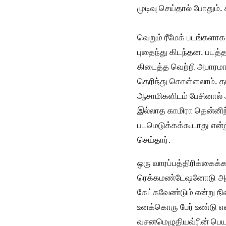
முடிவு செய்தால் போதும்.
வெறும் ரீமேக் படங்களாக
புதைந்து கிடந்தன. படத்த
கிடைத்த வெற்றி அபாரமான
தெரிந்து கொள்ளலாம். தம
ஆசாமிகளிடம் பேசினால் அவ
இல்லாத காமிரா தென்னிந
படமெடுக்கக்கூடாது என்ற
செய்தார்.
ஒரு வாரப்பத்திரிக்கைக்
ரெக்கமண்டேஷனோடு அணுகிய
கேட்கவேண்டும் என்று நி
உனக்கொரு பேர் உண்டு என
வசனமெழுதியவ்ரின் பெயர்