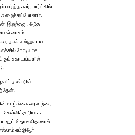
 பார்த்த கார், பார்க்கிங்
ளே அழைத்துப்போனார்.
தான் இருந்தது. அதே
ையின் வாசம்.
னொரு நாள் என்னுடைய
லத்தில் நேரடியாக
க்கும் சகாயங்களில்
ு.
ூனிட் நண்பரின்
்தேன்.
வின் வாழ்க்கை வரலாற்றை
ை கேள்விக்குறியாக
்லாமலும் ஜெயலலிதாவால்
ல்லாம் எம்ஜிஆர்