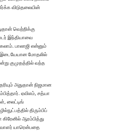
ிர்க்க விடுதலையின்
ுதான் வெற்றிக்கு
ஸ்டர் இந்தியாவை
லாம். பாலாஜி என்னும்
ும் இடையேயான மோதலில்
்று குமுதத்தில் வந்த
ெரியும் அதுதான் நிஜமான
பித்தார். ஏவிஎம், சத்யா
, லைட்டிங்
நுட்பத்தில் திரும்பிப்
ா கிரேனில் ஆரம்பித்து
திவாளர் யாரென்பதை