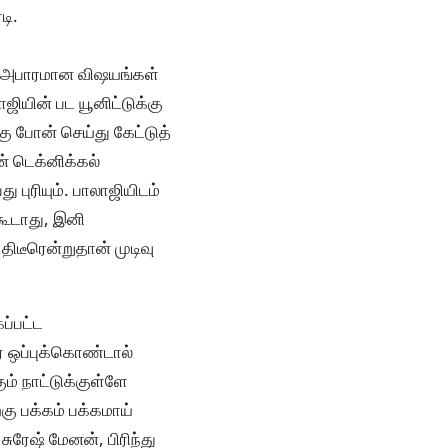
டி.
ிய அபாரமான விஷயங்கள்
ஜியின் பட யூனிட்டுக்கு
ு போன் செய்து கேட்டுத்
் டெக்னிக்கல்
 புரியும். பாலாஜியிடம்
கூடாது, இனி
ிடீரென்றுதான் முடிவு
ப்பட்ட
ர் ஒப்புக்கொண்டால்
ம் நாட்டுக்குள்ளே
ு பக்கம் பக்கமாய்
ுரேஷ் மேனன், பிரிந்து