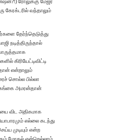
ேஷன்?!) ரோலுக்கு மேஜர்
 கேரக்டரில் வந்தாலும்
ர்களை தேர்ந்தெடுத்து
ாஜி நடித்திருந்தால்
 பொருத்தமாக
களில் கிரியேட்டிவிட்டி
ான் என்றாலும்
ைச் சொல்ல பில்லா
கு கங்கை அமரன்தான்
ஜியை விட அதிகமாக
வியாபாரமும் எல்லை கடந்து
ெய்ய முடியும் என்ற
்கும் மோதல் என்றெல்லாம்