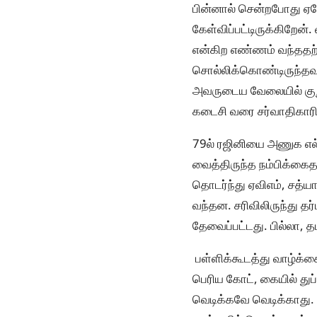
பின்னால் சென்றபோது ஏனோ 
கேள்விப்பட்டிருக்கிறேன்
என்கிற எண்ணம் வந்ததற
சொல்லிக்கொண்டிருந்தவர
அவருடைய வேலையில் குறுக
கடைசி வரை சர்வாதிகாரி
79ல் ரஜினியை அணுக எல்
வைத்திருந்த நம்பிக்கைதா
தொடர்ந்து ஏவிஎம், சத்ய
வந்தன. சரிவிலிருந்து த
தேவைப்பட்டது. பில்லா, தம
பள்ளிக்கூடத்து வாழ்க்க
பெரிய கோட், கையில் துப
வெடிக்கவே வெடிக்காது. 