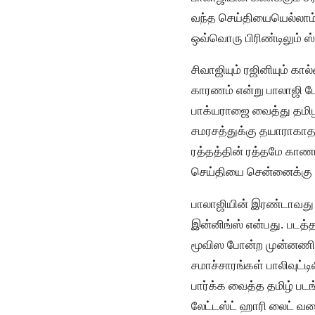
வந்த செய்தியையெல்லாம் 
ஒவ்வொரு பிரிண்டிலும் ஸ
சிவாஜியும் ரஜினியும் க
காரணம் என்று பாலாஜி பே
பாக்யராஜை வைத்து தமிழ
சமரசத்துக்கு தயாராகாத
ரத்தத்தின் ரத்தமே காணா
செய்தியை சென்னைக்கு வர
பாலாஜியின் இரண்டாவது 
இன்னிங்ஸ் என்பது. படத்த
மூவிஸ போன்ற முன்னணி ந
சமாச்சாரங்கள் பாலிவுட்ட
பார்க்க வைத்த தமிழ் படங்
லேட்டஸ்ட் ஹாரி லைட் வர