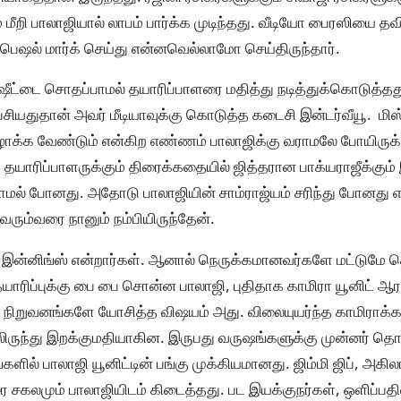
மீறி பாலாஜியால் லாபம் பார்க்க முடிந்தது. வீடியோ பைரஸியை தவ
்பெஷல் மார்க் செய்து என்னவெல்லாமோ செய்திருந்தார்.
ால்ஷீட்டை சொதப்பாமல் தயாரிப்பாளரை மதித்து நடித்துக்கொடுத்தத
சியதுதான் அவர் மீடியாவுக்கு கொடுத்த கடைசி இன்டர்வீயூ. மி
ாக்க வேண்டும் என்கிற எண்ணம் பாலாஜிக்கு வராமலே போயிருக்க
 தயாரிப்பாளருக்கும் திரைக்கதையில் ஜித்தரான பாக்யராஜீக்க
மல் போனது. அதோடு பாலாஜியின் சாம்ராஜ்யம் சரிந்து போனது என
ும்வரை நானும் நம்பியிருந்தேன்.
இன்னிங்ஸ் என்றார்கள். ஆனால் நெருக்கமானவர்களே மட்டுமே த
யாரிப்புக்கு பை பை சொன்ன பாலாஜி, புதிதாக காமிரா யூனிட் ஆரம்
ிறுவனங்களே யோசித்த விஷயம் அது. விலையுயர்ந்த காமிராக்கள்
ிலிருந்து இறக்குமதியாகின. இருபது வருஷங்களுக்கு முன்னர் தொழில்
களில் பாலாஜி யூனிட்டின் பங்கு முக்கியமானது. ஜிம்மி ஜிப், அகில
ை சகலமும் பாலாஜியிடம் கிடைத்தது. பட இயக்குநர்கள், ஒளிப்ப