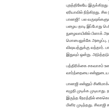
புறத்திலேயே இருக்கிறது அந
ஏரியாவில் நிற்கிறது. சி
பாலாஜி! பல வருஷங்களுக்
பழைய தாடி இப்போது பெரி
நுழைவாயிலில் பிளாக் அண
மொபைலுக்கே அழைப்பு. ந
விஷயத்துக்கு வந்தார். ப
இதுவும் ஒன்று. அடுத்தட
பத்திரிக்கை சகவாசம் உண்
வார்த்தையை என்னுடைய 
பாலாஜி என்னும் சினிமாக
எழுதி முடிக்க முடியாது
இருந்த நேரத்தில் கைகொ
மிளிர முடிந்தது. சிவாஜ