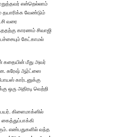
மறுத்தவர் என்றெல்லாம்
ம் தயாரிக்க வேண்டும்
ைசி வரை
்ததற்கு காரணம் சிவாஜி
ேச்சையும் கேட்காமல்
் கதையின் மீது அவர்
ுனை. சுரேஷ் ஆர்ட்ஸை
போயஸ் கார்டனுக்கு
்கு ஒரு அதிரடி வெற்றி
பெயர். கிளைமாக்ஸில்
 கைத்துப்பாக்கி
ும். எண்பதுகளில் வந்த