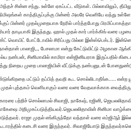
்தச் சின்ன சந்து. உள்ளே ஏகப்பட்ட வீடுகள். பில்லாவிலும், தீயிலும்
ல நிமிஷங்கள் காத்திருப்புக்கு பின்னர் அவரே வெளியே வந்து உள்
குப் பின்னர் முதல்முறையாக நேரில் பார்த்தபோது பிரமிப்பாகத்
யார் தாடியாகி இருந்தது. ஹால் முதல் கார் பார்க்கிங் வரை பழம
்ட் வொயிட் போட்டோவில் சிரிப்பது பில்லா இன்ஸ்பெக்டர். இன்
ான்தான் பாலாஜி,,, பேசலாமா என்று கேட்டுவிட்டு அழகான ஆங்கி
ால்ய நண்பன், சினிமாவில் காமிரா என்ஜினியராக இருப்பதில் கிடை
ுத்து நிறைய முறை பாலாஜியின் வீட்டுக்கு நண்பனுடன் போனதுண்ட
டுங்கிறதை மட்டும் தப்பித் தவறி கூட சொல்லிடாதீங்க..... என்ற ய
முதல் புத்தகம் வெளியாகும் வரை வரை வேதவாக்காக வைத்திருந
்காரரை பற்றிச் சொல்லாமல் சிவாஜி, நாகேஷ், ரஜினி, ஜெயலலிதா
. நாகேஷை அறிமுகப்படுத்தியவர்.ஜெயலலிதாவின் சினிமா வாழ்க்க
டுத்தவர். ராஜா முதல் எங்கிருந்தோ வந்தாள் வரை எம்ஜிஆர் இல
ி கூடாரத்தில் கடைசி வரை இருந்தவர். சிவாஜியோடு இருந்தவர்களெ