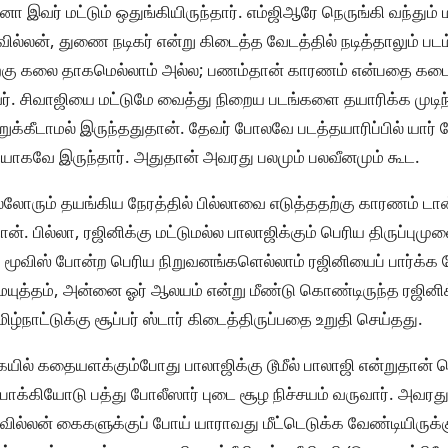
இவர் மட்டும் ஒதுங்கியிருந்தார். எம்ஜிஆரே நெருங்கி வந்தும் 
. வில்லன், துணை நடிகர் என்று கிடைத்த வேடத்தில் நடித்தாலும் பட
்கு கலை தாகமெல்லாம் அல்ல; பணம்தான் காரணம் என்பதை கட
். சிவாஜியை மட்டுமே வைத்து நிறைய படங்களை தயாரிக்க முடிந
்கீடாமல் இருந்ததுதான். தேவர் போலவே படத்தயாரிப்பில் யார் ப
யாகவே இருந்தார். அதுதான் அவரது பலமும் பலவீனமும் கூட.
லோரும் தயங்கிய நேரத்தில் பில்லாவை எடுத்ததற்கு காரணம் டான
ன். பில்லா, ரஜினிக்கு மட்டுமல்ல பாலாஜிக்கும் பெரிய திருப்பும
ா மூவிஸ் போன்ற பெரிய நிறுவனங்களெல்லாம் ரஜினியைப் பார்க்க 
ர்மயுத்தம், அன்னை ஓர் ஆலயம் என்று மீண்டு கொண்டிருந்த ரஜினிக
ிழ்நாட்டுக்கு சூப்பர் ஸ்டார் கிடைத்திருப்பதை உறுதி செய்தது.
ையில் கதையளக்கும்போது பாலாஜிக்கு டூமீல் பாலாஜி என்றுதான் 
்பாக்கியோடு பத்து போலீஸார் புடை சூழ நிச்சயம் வருவார். அவரது
வில்லன் கைகளுக்குப் போய் யாராவது மீட்டெடுக்க வேண்டியிருக்க