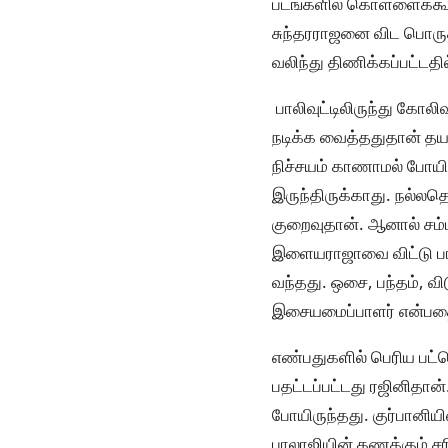
படங்களில் கொள்ளைக்கூட்
சுந்தரராஜனை விட பொருத
வலிந்து திணிக்கப்பட்டதி
பாலிவுட்டிலிருந்து கோல
நடிக்க வைத்ததுதான் தயார
நிச்சயம் காணாமல் போயிர
இருந்திருக்காது. நல்லதொர
குறைவுதான். ஆனால் சம்ப
இளையராஜாவை விட்டு பால
வந்தது. ஒசை, பந்தம், வி
இசையமைப்பாளர் என்பதை 
எண்பதுகளில் பெரிய பட
பதட்டப்பட்டது ரஜினிதான்
போயிருந்தது. குர்பானியி
பாலாஜியின் கணக்கும் சரி