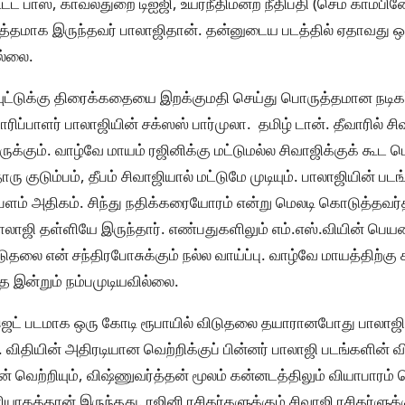
ட பாஸ், காவல்துறை டிஐஜி, உயர்நீதிமன்ற நீதிபதி (செம காம்பின
்தமாக இருந்தவர் பாலாஜிதான். தன்னுடைய படத்தில் ஏதாவது ஒரு
ல்லை.
ிவுட்டுக்கு திரைக்கதையை இறக்குமதி செய்து பொருத்தமான நடிக
ிப்பாளர் பாலாஜியின் சக்ஸஸ் பார்முலா. தமிழ் டான். தீவாரில் சிவ
ுக்கும். வாழ்வே மாயம் ரஜினிக்கு மட்டுமல்ல சிவாஜிக்குக் கூட
ு குடும்பம், தீபம் சிவாஜியால் மட்டுமே முடியும். பாலாஜியின் படங்
ளம் அதிகம். சிந்து நதிக்கரையோரம் என்று மெலடி கொடுத்தவர்த
ாஜி தள்ளியே இருந்தார். எண்பதுகளிலும் எம்.எஸ்.வியின் பெயர
டுதலை என் சந்திரபோசுக்கும் நல்ல வாய்ப்பு. வாழ்வே மாயத்திற்
இன்றும் நம்பமுடியவில்லை.
்ஜெட் படமாக ஒரு கோடி ரூபாயில் விடுதலை தயாரானபோது பாலா
. விதியின் அதிரடியான வெற்றிக்குப் பின்னர் பாலாஜி படங்களின் 
ன் வெற்றியும், விஷ்ணுவர்த்தன் மூலம் கன்னடத்திலும் வியாபாரம் ச
யாகத்தான் இருந்தது. ரஜினி ரசிகர்களுக்கும் சிவாஜி ரசிகர்ளுக