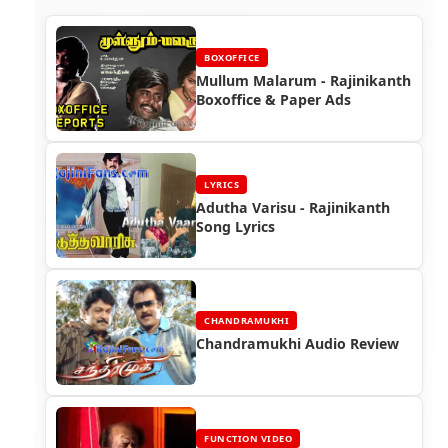
BOXOFFICE
Mullum Malarum - Rajinikanth
Boxoffice & Paper Ads
LYRICS
Adutha Varisu - Rajinikanth
Song Lyrics
CHANDRAMUKHI
Chandramukhi Audio Review
FUNCTION VIDEO