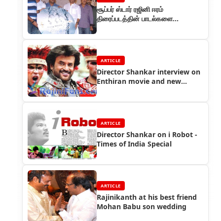
சூப்பர் ஸ்டார் ரஜினி ஈரம்
திரைப்படத்தின் பாடல்களை
வெளியிட்டு வாழ்த்தினார்
ARTICLE
Director Shankar interview on
Enthiran movie and new
movie stills
ARTICLE
Director Shankar on i Robot -
Times of India Special
ARTICLE
Rajinikanth at his best friend
Mohan Babu son wedding