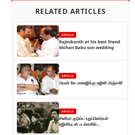
RELATED ARTICLES
ARTICLE
Rajinikanth at his best friend
Mohan Babu son wedding
ARTICLE
அமரர் கே பாலாஜிக்கு ரஜினி அஞ்சலி!
ARTICLE
சினிமா குடும்ப உறுப்பினர்கள்
ரஜினியுடன் படங்களில்
பணிபுரிந்தவர்கள்