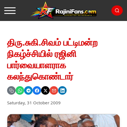
திரு.சுகி.சிவம் பட்டிமன்ற
நிகழ்ச்சியில் ரஜினி
பார்வையாளராக
கலந்துகொண்டார்
Saturday, 31 October 2009