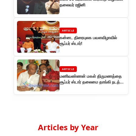
தலைவர் ரஜினி
ARTICLE
கன்னட திரையுலக பவளவிழாவில்
சூப்பர் ஸ்டார்!
ARTICLE
மணிவண்ணன் மகள் திருமணத்தை
சூப்பர் ஸ்டார் தலைமை தாங்கி நடத்தி
வைத்தார்
Articles by Year