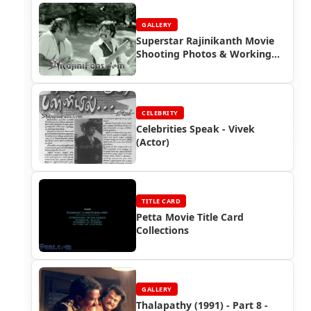
GALLERY
Superstar Rajinikanth Movie
Shooting Photos & Working
Stills (Part 4)
CELEBRITY
Celebrities Speak - Vivek
(Actor)
TITLE CARD
Petta Movie Title Card
Collections
GALLERY
Thalapathy (1991) - Part 8 -