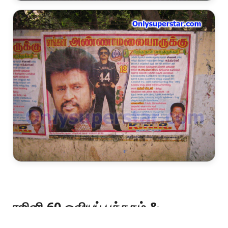
ரஜினி 60 ஓவியப் புத்தகம் &