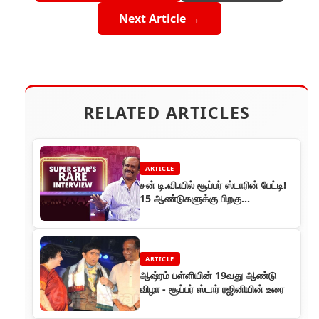
Next Article →
RELATED ARTICLES
ARTICLE
சன் டி.வி.யில் சூப்பர் ஸ்டாரின் பேட்டி!
15 ஆண்டுகளுக்கு பிறகு
தொலைக்காட்சியில் தோன்றினார்
ARTICLE
ஆஷ்ரம் பள்ளியின் 19வது ஆண்டு
விழா - சூப்பர் ஸ்டார் ரஜினியின் உரை