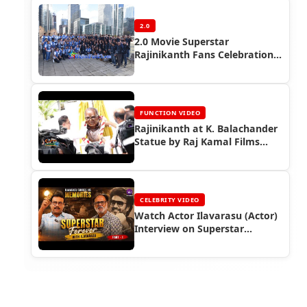
2.0
2.0 Movie Superstar
Rajinikanth Fans Celebration
(FDFS)in Overseas
FUNCTION VIDEO
Rajinikanth at K. Balachander
Statue by Raj Kamal Films
(2019)
CELEBRITY VIDEO
Watch Actor Ilavarasu (Actor)
Interview on Superstar
Rajinikanth