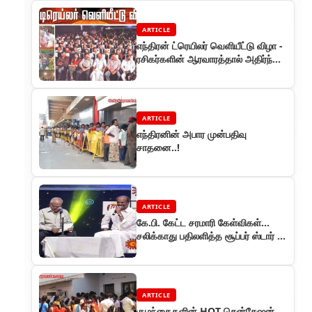
ARTICLE
எந்திரன் ட்ரெயிலர் வெளியீட்டு விழா -
ரசிகர்களின் ஆரவாரத்தால் அதிர்ந்த
சத்யம் திரையரங்கம்
ARTICLE
எந்திரனின் அபார முன்பதிவு
சாதனை..!
ARTICLE
கே.பி. கேட்ட சரமாரி கேள்விகள்…
சலிக்காது பதிலளித்த சூப்பர் ஸ்டார் -
இயக்குனர்கள் சங்க விழாவில்
ARTICLE
குழந்தைகளின் HOT சென்சேஷன்