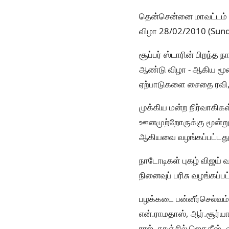
தென்சென்னை மாவட்டம் சை
விழா 28/02/2010 (Sun
சூப்பர் ஸ்டாரின் பிறந்த
ஆண்டு விழா - ஆகிய மூன
ஏற்பாடுகளை சைதை ரவி,
முக்கிய மன்ற நிர்வாகிகள
ஊனமுற்றோருக்கு மூன்று 
ஆகியவை வழங்கப்பட்டது
நாடோடிகள் புகழ் விஜய் 
நினைவுப் பரிசு வழங்கப்பட
பழக்கடை பன்னீர்செல்வம
என்.ராமதாஸ், ஆர்.சூர்ய
ராஜ், நாஞ்சில் ஜெகதீஷ