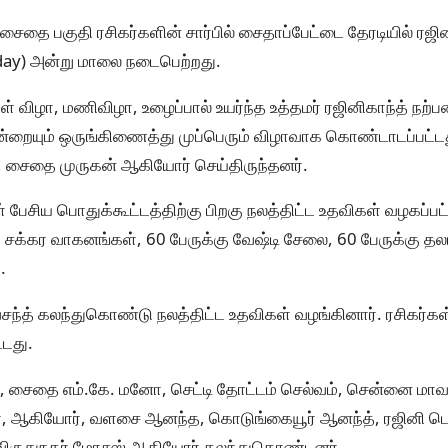
தை பகுதி ரசிகர்களின் சார்பில் சைதாப்பேட்டை தேரடியில் ரஜினி
day) அன்று மாலை நடைபெற்றது.
 நாள் விழா, மணிவிழா, உழைப்பால் உயர்ந்த உத்தமர் ரஜினிகாந்த் நற
்றையும் ஒருங்கிணைத்து முப்பெரும் விழாவாக கொண்டாடப்பட்ட
 சைதை முருகன் ஆகியோர் செய்திருந்தனர்.
் பேசிய பொதுக்கூட்டத்திற்கு பிறகு நலத்திட்ட உதவிகள் வழகப்பட
சக்கர வாகனங்கள், 60 பேருக்கு வேஷ்டி சேலை, 60 பேருக்கு தல
.
வசந்த் கலந்துகொண்டு நலத்திட்ட உதவிகள் வழங்கினார். ரசிகர்கள
்டது.
், சைதை எம்.கே. மனோ, செட்டி தோட்டம் செல்வம், சென்னை மாவட
ா, ஆகியோர், வளசை ஆனந்த, கொடுங்கையூர் ஆனந்த், ரஜினி டெல்லி
், விருதுநகர் மோசஸ் ஆகியோர் கலந்துகொண்டனர்.