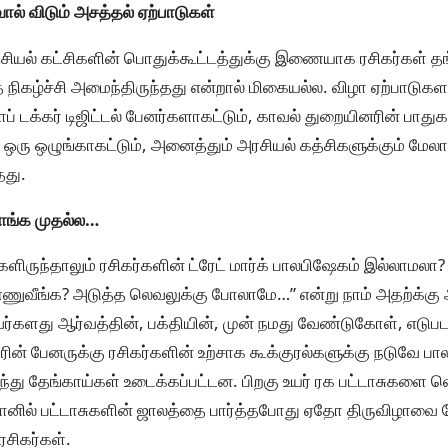
ால் விடும் அசத்தல் ஏற்பாடுகள்
சியல் கட்சிகளின் பொதுக்கூட்டத்துக்கு இணையாக ரசிகர்கள் தங
த நிகழ்ச்சி அமைந்திருந்தது என்றால் மிகையல்ல. விழா ஏற்பாடுக
ப் டக்கர் டிஜிட்டல் பேனர்களாகட்டும், காவல் துறையினரின் பாதுகா
விய ஒரு ஒழுங்காகட்டும், அனைத்தும் அரசியல் கத்சிகளுக்கும் ம
தது.
போங்க முதல்ல…
ருந்தாலும் ரசிகர்களின் ட்ரேட் மார்க் பாலபிஷேகம் இல்லாமலா
ணுவீங்க? அடுத்த லெவலுக்கு போலாமே…” என்று நாம் அதற்க்கு அ
்களது ஆர்வத்தின், பக்தியின், முன் நமது வேண்டுகோள், எடு
டாரின் பேனருக்கு ரசிகர்களின் உற்சாக கூக்குரல்களுக்கு நடுவே ப
து தேங்காய்கள் உடைக்கப்பட்டன. பிறகு உயர் ரக பட்டாசுகளை வ
 வானில் பட்டாசுகளின் ஜாலத்தை பார்த்தபோது ஏதோ திருவிழாவ
ரசிகர்கள்.