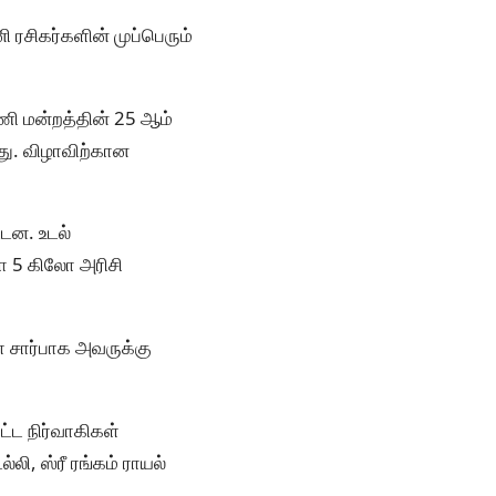
 ரசிகர்களின் முப்பெரும்
்பணி மன்றத்தின் 25 ஆம்
து. விழாவிற்கான
்டன. உடல்
ா 5 கிலோ அரிசி
் சார்பாக அவருக்கு
்ட நிர்வாகிகள்
, ஸ்ரீ ரங்கம் ராயல்