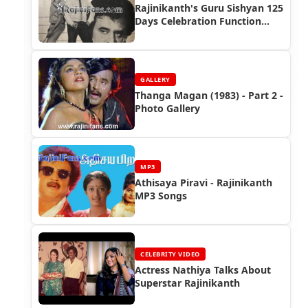
Rajinikanth's Guru Sishyan 125
Days Celebration Function
(1988)
GALLERY
Thanga Magan (1983) - Part 2 -
Photo Gallery
MP3
Athisaya Piravi - Rajinikanth
MP3 Songs
CELEBRITY VIDEO
Actress Nathiya Talks About
Superstar Rajinikanth