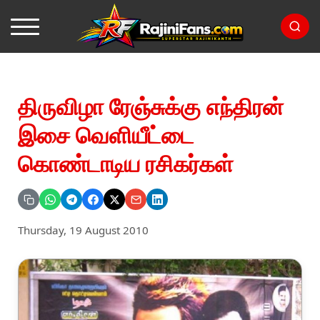
திருவிழா ரேஞ்சுக்கு எந்திரன்
இசை வெளியீட்டை
கொண்டாடிய ரசிகர்கள்
Thursday, 19 August 2010