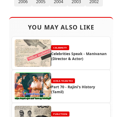
2006
2005
2004
2003
2002
YOU MAY ALSO LIKE
CELEBRITY
Celebrities Speak - Manivanan
(Director & Actor)
DINA THANTHI
Part 70 - Rajini's History
(Tamil)
FUNCTION