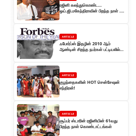
ரஜினி கலந்துகொண்ட...
ஒய்.ஜி.மகேந்திராவின் பிறந்த நாள் ...
கோவா ... ஆயிரத்தில் ஒருவன் சிறப்பு
காட்சி
ARTICLE
ஃபோர்ப்ஸ் இதழின் 2010 ஆம்
ஆண்டின் சிறந்த நபர்கள் பட்டியலில்
ரஜினி!
ARTICLE
குழந்தைகளின் HOT சென்சேஷன்
எந்திரன்!
ARTICLE
சூப்பர் ஸ்டாரின் ரஜினியின் 61வது
பிறந்த நாள் கொண்டாட்டங்கள்