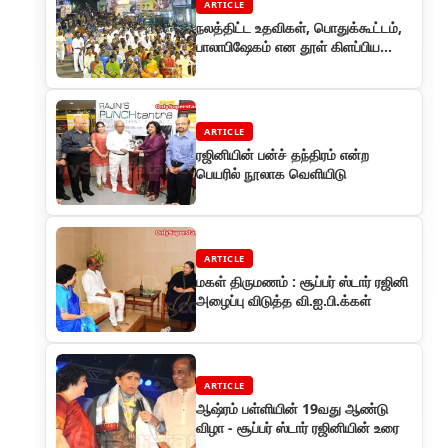
ARTICLE
நலத்திட்ட உதவிகள், பொதுக்கூட்டம்,
பாலாபிஷேகம் என தூள் கிளப்பிய
சைதை ரஜினி ரசிகர் நற்பணி விழா!
ARTICLE
ரஜினியின் பன்ச் தந்திரம் என்ற
பெயரில் நூலாக வெளியிடு
ARTICLE
மகள் திருமணம் : சூப்பர் ஸ்டார் ரஜினி
அழைப்பு விடுத்த வி.ஐ.பி.க்கள்
ARTICLE
ஆஷ்ரம் பள்ளியின் 19வது ஆண்டு
விழா - சூப்பர் ஸ்டார் ரஜினியின் உரை