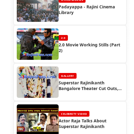
Padayappa - Rajini Cinema
Library
2.0
2.0 Movie Working Stills (Part
2)
GALLERY
Superstar Rajinikanth
Bangalore Theater Cut Outs,
Banners & Posters (Part 5)
CELEBRITY VIDEO
Actor Raja Talks About
Superstar Rajinikanth