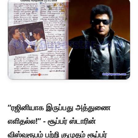
“ரஜினியாக இருப்பது அத்துணை
எளிதல்ல!” - சூப்பர் ஸ்டாரின்
விஸ்வரூபம் பற்றி குமுதம் சூப்பர்