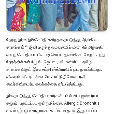
நேற்று இரவு இச்செய்தி கசிந்ததையடுத்து, ஆங்கில
சானல்கள் “ரஜினி மருத்துவமனையில் மீண்டும் அனுமதி”
என்று செய்தியை பிளாஷ் செய்ய துவங்கின. மேலும் சற்று
நேரத்தில் சன் ந்யூஸ், ஜெயா டி.வி. உள்ளிட்ட தமிழ்
சானல்களிலும் இச்செய்தி ஸ்க்ரோலிங் ஓட துவங்கியது.
விஷயம் ரசிகர்களிடையே காட்டுதீ போல பரவி,
அவர்களிடையே கலக்கத்தை ஏற்படுத்தியது.
இதையடுத்து, செய்தியாளர்களிடம் பேசிய ஐஸ்வர்யா
தனுஷ், பதட்டப்பட ஒன்றுமில்லை. Allergic Bronchitis
மூலம் ஏற்படும் சாதாரண காய்ச்சல் தான் இது. பயப்பட