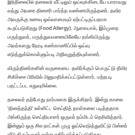
இந்நிலையில் தலைவர் வீட்டிலும் ஒய்வுக்கிடையே யாராவது
வந்து அவரை தினசரி பார்த்த வண்ணமிருந்தனர். தவிர
அவருக்கு உணவு ஒவ்வாமையும் ஏற்பட்டிருப்பதாக
கூறப்படுகிறது (Food Allergy). ஆகையால், இம்முறை
மருத்துவர், மருத்துவமனையிலேயே தங்கியிருந்து
அவர்களது நேரடி கண்காணிப்பில் ஒய்வு
எடுத்துக்கொள்ளும்படி அறிவுறுத்தியுள்ளனர்.
விருந்தினர்களின் வருகையை தவிர்க்கும் பொருட்டு தீவிர
சிகிச்சை பிரிவில் அனுமதிக்கப்பட்டுள்ளார். மற்றபடி
பதட்டப்பட எதுவுமில்லை.
தலைவர் தற்போது நார்மலாக இருக்கிறார். இன்று காலை
‘தினத்தந்தி’ உள்ளிட்ட செய்தித் தாள்களை படித்ததாக
அங்கிருந்த செய்தியாளர் ஒருவர் நம்மிடம் தெரிவித்தார்.
இன்னும் ஒரு சில நாட்கள் முழு ஓய்வெடுத்துவிட்டு பின்னர்
வீடு திரும்புவார் என்று எதிர்பார்க்கப்படுகிறது.