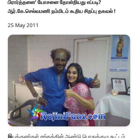
பிரார்த்தனை’ யோசனை தோன்றியது எப்படி?
ஆர்.கே.செல்வமணி நம்மிடம் கூறிய சிறப்பு தகவல் !
25 May 2011
இ
யக்குனர்கள் சங்கத்தின் ஆண்டு பொதுக்குழு கூட்டம்