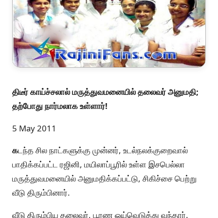
திடீர் காய்ச்சலால் மருத்துவமனையில் தலைவர் அனுமதி;
தற்போது நார்மலாக உள்ளார்!
5 May 2011
க
டந்த சில நாட்களுக்கு முன்னர், உடல்நலக்குறைவால்
பாதிக்கப்பட்ட ரஜினி, மயிலாப்பூரில் உள்ள இசபெல்லா
மருத்துவமனையில் அனுமதிக்கப்பட்டு, சிகிச்சை பெற்று
வீடு திரும்பினார்.
வீடு திரும்பிய தலைவர், பூரண ஓய்வெடுத்து வந்தார்.