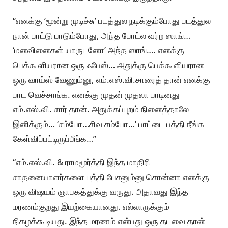
“எனக்கு ‘மூன்று முடிச்சு’ படத்துல நடிக்கும்போது படத்துல
நான் பாட்டு பாடும்போது, அந்த போட்ல வர்ற ஸாங்…
‘மனவினைகள் யாருடனோ’ அந்த ஸாங்…. எனக்கு
பெக்கூளியரான ஒரு ஃபேஸ்… அதுக்கு பெக்கூளியரான
ஒரு வாய்ஸ் வேணும்னு, எம்.எஸ்.வி.சாரைத் தான் எனக்கு
பாட வெச்சாங்க. எனக்கு முதன் முதலா பாடினது
எம்.எஸ்.வி. சார் தான். அதுக்கப்புறம் நினைத்தாலே
இனிக்கும்… ‘சம்போ…சிவ சம்போ…’ பாட்டை பத்தி நீங்க
கேள்விப்பட்டிருப்பீங்க…”
“எம்.எஸ்.வி. & ராமமூர்த்தி இந்த மாதிரி
சாதனையாளர்களை பத்தி பேசனும்னு சொன்னா எனக்கு
ஒரு விஷயம் ஞாபகத்துக்கு வருது. அதாவது இந்த
மரணம்குறது இயற்கையானது. எல்லாருக்கும்
நிகழக்கூடியது. இந்த மரணம் என்பது ஒரு தடவை தான்