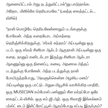
ஆணையிட்டால் அது நடந்துவிட்டால்”னு பாடுறாங்க.
அதோட மீனிங்கே தெரியாமலே.” (பலத்த கைத்தட்டல்…
விசில்)
“நான் மொழியே தெரியலேன்னாலும் படங்களுக்கு
போவேன். அந்த கதையோட அம்சத்தை
தெரிஞ்சிக்கிறதுக்கு. ‘சர்வர் சுந்தரம்’ அப்படின்னு ஒரு
படம். ஒரு சர்வர் சினிமா ஆக்டர் ஆகுறான் அப்படின்னு ஒரு
கதை. நானும் கண்டக்டரா இருந்து சினிமா ஆக்டரா
ஆகணும்னு ஒரு நினைப்பு. கனவு. அதனால அந்தப்
படத்துக்கு போனேன். அந்த படத்துக்கு நான்
போயிருந்தபோது, ‘அவளுக்கென்ன அழகிய மனம்’
அப்படின்னு ஒரு பாட்டு. அதுல மியூசிக் வாசிக்கிற மாதிரி,
ஒரு MUSICIAN கம்போஸ் பண்ணும் சீன வர்றப்போ ஒரே
கைதட்டல் விசில். ஒரு எம்.ஜி.ஆர். ஒரு சிவாஜி இங்கல்லாம்
பர்ஸ்ட் டைம் இன்ட்ரோட்யூஸ் ஆகும்போது எப்படி இருக்கும்?