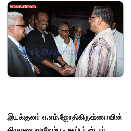
இயக்குனர் ஏ.எம்.ஜோதிகிருஷ்ணாவின்
திருமண வரவேற்பு - சூப்பர் ஸ்டார்