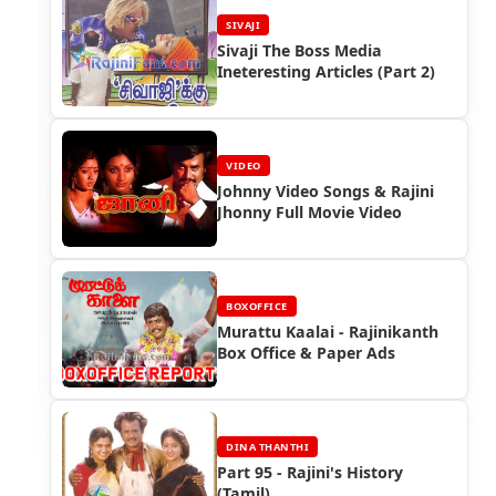
SIVAJI
Sivaji The Boss Media
Ineteresting Articles (Part 2)
VIDEO
Johnny Video Songs & Rajini
Jhonny Full Movie Video
BOXOFFICE
Murattu Kaalai - Rajinikanth
Box Office & Paper Ads
DINA THANTHI
Part 95 - Rajini's History
(Tamil)