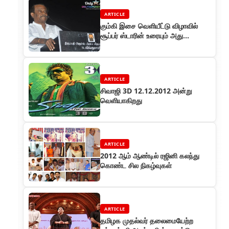
ARTICLE
கும்கி இசை வெளியீட்டு விழாவில்
சூப்பர் ஸ்டாரின் உரையும் அது
உணர்த்தும் பாடங்களும்!
ARTICLE
சிவாஜி 3D 12.12.2012 அன்று
வெளியாகிறது
ARTICLE
2012 ஆம் ஆண்டில் ரஜினி கலந்து
கொண்ட சில நிகழ்வுகள்
ARTICLE
தமிழக முதல்வர் தலைமையேற்ற