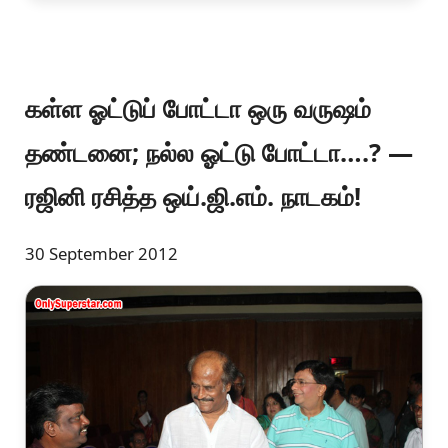
கள்ள ஓட்டுப் போட்டா ஒரு வருஷம்
தண்டனை; நல்ல ஓட்டு போட்டா….? —
ரஜினி ரசித்த ஒய்.ஜி.எம். நாடகம்!
30 September 2012