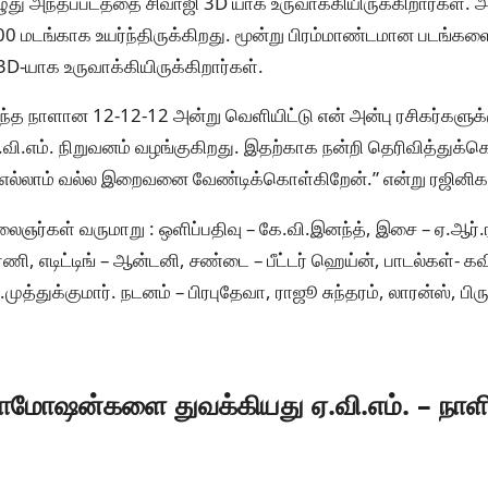
ுது அந்தப்படத்தை சிவாஜி 3D யாக உருவாக்கியிருக்கிறார்கள்.
100 மடங்காக உயர்ந்திருக்கிறது. மூன்று பிரம்மாண்டமான படங்கள
D-யாக உருவாக்கியிருக்கிறார்கள்.
ந்த நாளான 12-12-12 அன்று வெளியிட்டு என் அன்பு ரசிகர்களுக்
.வி.எம். நிறுவனம் வழங்குகிறது. இதற்காக நன்றி தெரிவித்துக்க
எல்லாம் வல்ல இறைவனை வேண்டிக்கொள்கிறேன்.” என்று ரஜினிகாந்
லைஞர்கள் வருமாறு : ஒளிப்பதிவு – கே.வி.இனந்த், இசை – ஏ.ஆர்
, எடிட்டிங் – ஆன்டனி, சண்டை – பீட்டர் ஹெய்ன், பாடல்கள்- கவி
முத்துக்குமார். நடனம் – பிரபுதேவா, ராஜூ சுந்தரம், லாரன்ஸ், பிர
ரோமோஷன்களை துவக்கியது ஏ.வி.எம். – நாளி