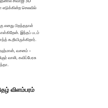
 அதனால் சிவாஜி 3D
ை எடுக்கின்ற செலவில்
கு எனது பிறந்தநாள்
ொள்கிறேன். இந்தப் படம்
த் கூறியிருக்கிறார்.
.ரஹ்மான், வசனம் –
ஞர் வாலி, கவிப்பேரசு
ுந்தா.
தழ் விளம்பரம்