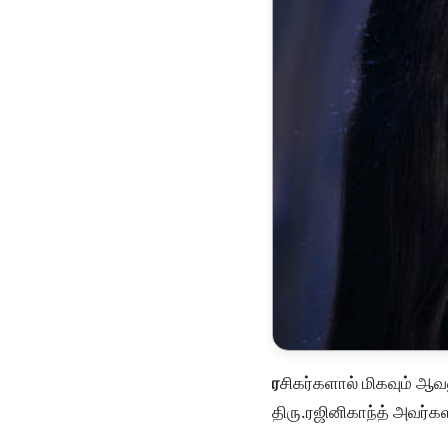
ர
சிகர்களால் மிகவும் ஆவலு
திரு.ரஜினிகாந்த் அவர்க