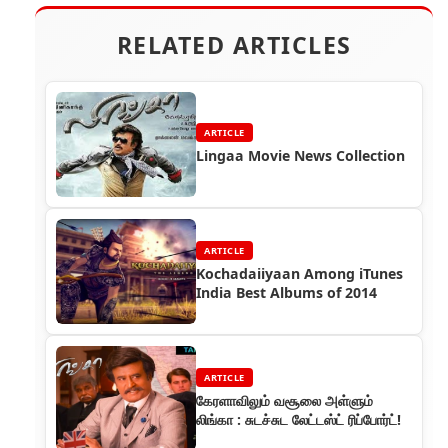
RELATED ARTICLES
ARTICLE
Lingaa Movie News Collection
ARTICLE
Kochadaiiyaan Among iTunes
India Best Albums of 2014
ARTICLE
கேரளாவிலும் வசூலை அள்ளும்
லிங்கா : சுடச்சுட லேட்டஸ்ட் ரிப்போர்ட்!