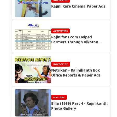
BOXOFFICE
Rajini Rare Cinema Paper Ads
ACTIVITIES
Rajinifans.com Helped
Farmers Through Vikatan
Group (2003)
BOXOFFICE
Netrikan - Rajinikanth Box
Office Reports & Paper Ads
GALLERY
Billa (1989) Part 4 - Rajinikanth
Photo Gallery