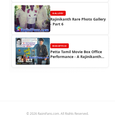
GALLERY
Rajinikanth Rare Photo Gallery
- Part 6
BOXOFFICE
Petta Tamil Movie Box Office
Performance - A Rajinikanth
Hit
© 2026 RajiniFans.com. All Rights Reserved.