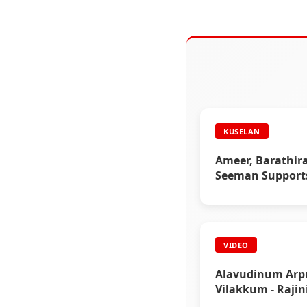
KUSELAN
Ameer, Barathir
Seeman Supports
Kuselan Corner
VIDEO
Alavudinum Arp
Vilakkum - Raji
Movie