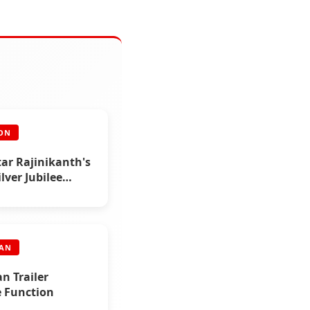
ON
ar Rajinikanth's
ilver Jubilee
n (Part 2)
RAN
n Trailer
e Function