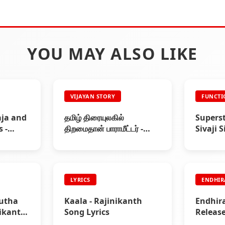
YOU MAY ALSO LIKE
VIJAYAN STORY
FUNCTI
aja and
தமிழ் திரையுலகில்
Superst
 -
திறமைதான் பாராமீட்டர் -
Sivaji S
ரஜினி (பாகம் 21) - ரஜினியின்
Functio
கதை
LYRICS
ENDHI
utha
Kaala - Rajinikanth
Endhira
nikanth
Song Lyrics
Releas