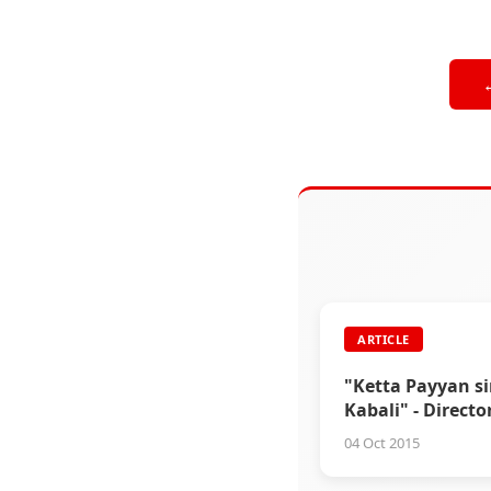
ARTICLE
"Ketta Payyan si
Kabali" - Directo
Ranjith
04 Oct 2015