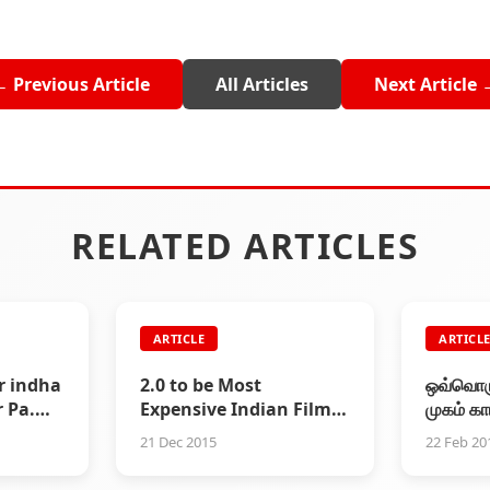
← Previous Article
All Articles
Next Article 
RELATED ARTICLES
ARTICLE
ARTICL
r indha
2.0 to be Most
ஒவ்வொர
r Pa.
Expensive Indian Film
முகம் கா
With Rs 350 Crore
இருக்கிற
21 Dec 2015
22 Feb 20
Budget