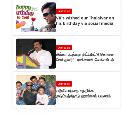
ARTICLE
VIPs wished our Thalaivar on
his birthday via social media
ARTICLE
லிங்கா படத்தை திட்டமிட்டு கொலை
செய்தனர்! - ராக்லைன் வெங்கடேஷ்
ARTICLE
ரஜினிகாந்தை சந்திக்க
குடும்பத்தோடு ஹாங்காங் பயணம்