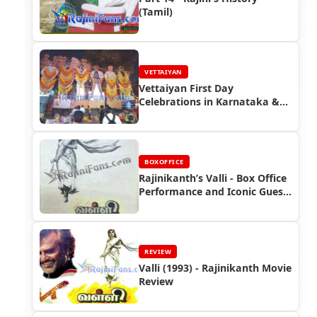
(Tamil)
VETTAIYAN
Vettaiyan First Day
Celebrations in Karnataka &
Kerala
BOXOFFICE
Rajinikanth’s Valli - Box Office
Performance and Iconic Guest
Role
REVIEW
Valli (1993) - Rajinikanth Movie
Review