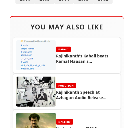
YOU MAY ALSO LIKE
KABALI
Rajinikanth's Kabali beats
Kamal Haasan's
Thoongaavanam on Twitter!
FUNCTION
Rajinikanth Speech at
Azhagan Audio Release
Function (1991)
GALLERY