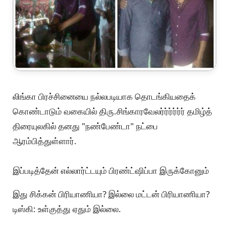
லிங்கா பிரச்சினையை நல்லபடியாக தொடங்கியதைக்
கொண்டாடும் வகையில் திரு.சிங்காரவேலர்ர்ர்ர்ர்ர் தமிழ்த்
திரையுலகில் தனது "நண்பேண்டா" நட்பை
ஆரம்பித்துள்ளார்.
இப்படித்தேன் எல்லார்ட்டயும் பிரண்ட்ஷிப்பா இருக்கோனும்
இது சிக்கன் பிரியாணியா? இல்லை மட்டன் பிரியாணியா?
டிஸ்கி: உள்குத்து ஏதும் இல்லை.