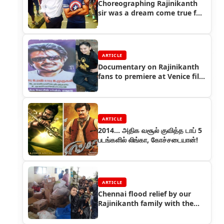
Choreographing Rajinikanth
sir was a dream come true for
me - Sathish
ARTICLE
Documentary on Rajinikanth
fans to premiere at Venice film
festival
ARTICLE
2014… அதிக வசூல் குவித்த டாப் 5
படங்களில் லிங்கா, கோச்சடையான்!
ARTICLE
Chennai flood relief by our
Rajinikanth family with the
help of Rajini fans