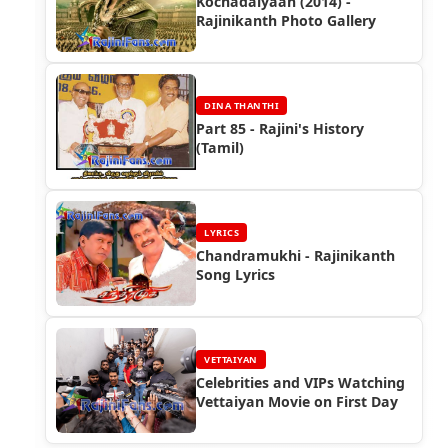
Kochadaiyaan (2014) -
Rajinikanth Photo Gallery
DINA THANTHI
Part 85 - Rajini's History
(Tamil)
LYRICS
Chandramukhi - Rajinikanth
Song Lyrics
VETTAIYAN
Celebrities and VIPs Watching
Vettaiyan Movie on First Day