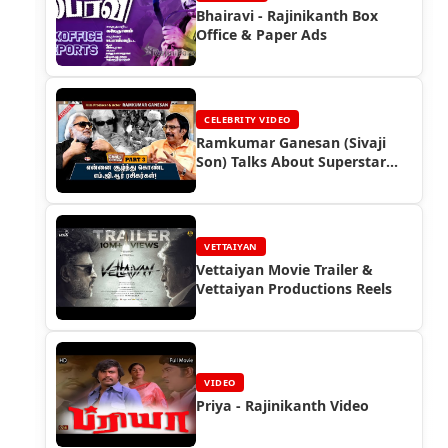
Bhairavi - Rajinikanth Box
Office & Paper Ads
CELEBRITY VIDEO
Ramkumar Ganesan (Sivaji
Son) Talks About Superstar
Rajinikanth
VETTAIYAN
Vettaiyan Movie Trailer &
Vettaiyan Productions Reels
VIDEO
Priya - Rajinikanth Video