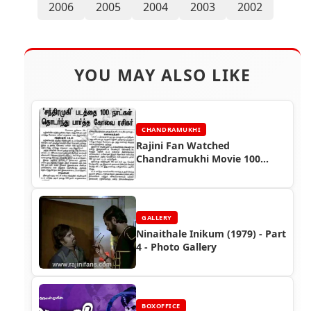
2006
2005
2004
2003
2002
YOU MAY ALSO LIKE
CHANDRAMUKHI
Rajini Fan Watched
Chandramukhi Movie 100
Days Continously
GALLERY
Ninaithale Inikum (1979) - Part
4 - Photo Gallery
BOXOFFICE