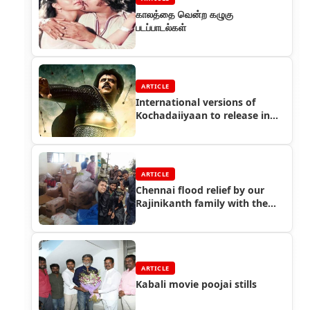
காலத்தை வென்ற கழுகு
படப்பாடல்கள்
ARTICLE
International versions of
Kochadaiiyaan to release in
April 2015
ARTICLE
Chennai flood relief by our
Rajinikanth family with the
help of Rajini fans
ARTICLE
Kabali movie poojai stills