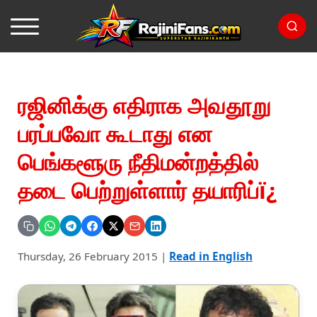
ரஜினிக்கு எதிராக அவதூறு
பரப்பவோ கூடாது என
பெங்களூரு நீதிமன்றத்தில்
தடை பெற்றுள்ளார் தயாரிப்ï¿
Thursday, 26 February 2015
|
Read in English