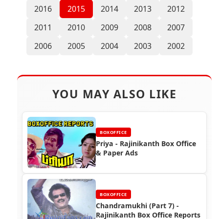
2016
2015
2014
2013
2012
2011
2010
2009
2008
2007
2006
2005
2004
2003
2002
YOU MAY ALSO LIKE
BOXOFFICE
Priya - Rajinikanth Box Office
& Paper Ads
BOXOFFICE
Chandramukhi (Part 7) -
Rajinikanth Box Office Reports