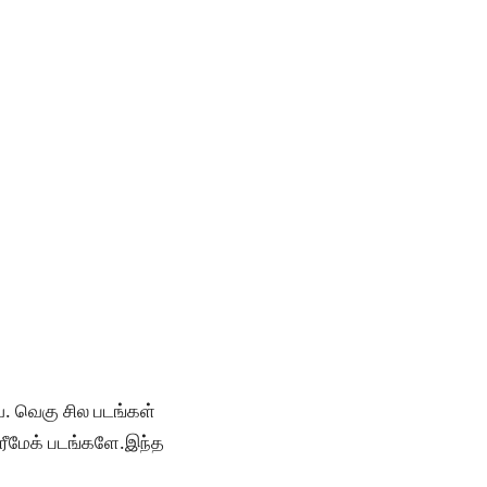
ை. வெகு சில படங்கள்
ரீமேக் படங்களே.இந்த