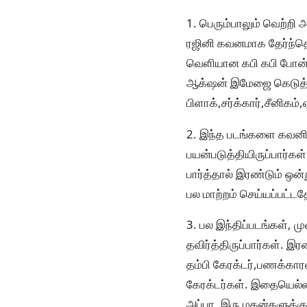
1. பெரும்பாலும் வெற்றி 
ரஜினி கவனமாக தேர்ந்தெட
வெளியான கபி கபி போன்ற 
ஆக்‌ஷன் இமேஜை கெடுத்த
பிளாக்,சர்க்கார்,சீனிக
2. இந்த படங்களை கவனித
பயன்படுத்தியிருப்பார்க
பார்த்தால் இரண்டும் ஒன
பல மாற்றம் செய்யப்பட்டத
3. பல இந்திப்படங்கள்
தவிர்த்திருப்பார்கள். 
தம்பி கேரக்டர்,பணக்காரன
கேரக்டர்கள். இதையெல்லாம
அப்பா, இரு மகன்களுக்கும