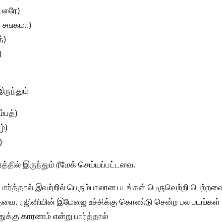
யலரே)
த சஙகமா)
்)
)
ுந்தும்
்பத்)
ழ்)
)
ில் இருந்தும் ரீமேக் செய்யப்பட்டவை.
 பார்த்தால் இவற்றில் பெரும்பாலான படங்கள் பெருவெற்றி பெற்றவ
வை. ரஜினியின் இமேஜை உச்சிக்கு கொண்டு சென்ற பல படங்கள் 
ுக்கு காரணம் என்று பார்த்தால்