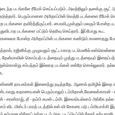
அடைந்த படங்களே ரீமேக் செய்யப்படும். அவற்றிலும் தனக்கு சூட் 
ுத்தார். பெரும்பாலான அமிதாப்பின் வெற்றி படங்களை ரீமேக் ச
படங்களை தவிர்த்திருப்பார். பைரவி,முள்ளும் மலரும் போன்ற ப
ுவிடாத படங்களை மட்டும் தெரிவு செய்தார். இப்போது கூட
ம்,ஏகலைவா போன்ற அமிதாப்பின் படங்களை கண்டும் காணாதது போல் 
்தால், ரஜினிக்கு முழுவதும் சூட்டாகாத படமெனில் எஸ்ஸென்ஸை
ள். தேன்மாவின் கொம்பத் படத்தையும் முத்து படத்தையும் இதைப்பற
்றுக்கொன்று சம்பந்தம் இல்லாத படங்கள் என்றே சொல்லுவார். நல்
ே.
, முண்னனி நாயகர்கள் இணைந்து நடித்ததே. ஆனால் தமிழில் இத
இரண்டாவது கதானாயகன் பெரும்பாலும் டம்மிதான்.வேலைக்காரன் - ச
் - சரண்ராஜ், தீ - தம்பி சுமன் டம்மி. இவையெல்லாம் அங்கே நல்
் விட மிஸ்டர் பாரத் படத்தில் எஸ் வி சேகரை படு டம்மியாக்கி இரு
் சம்மான ஸ்கோப் உள்ள படம் அது. படப்பிடிப்பில் சேகர் சத்யராஜ