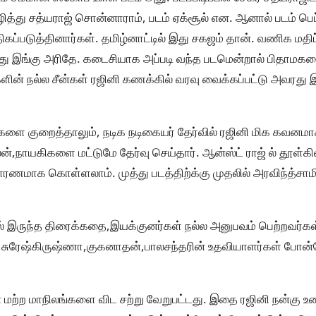
ித்து சத்யராஜ் சொன்னாராம், படம் ஏக்சூல் என. ஆனால் படம் ப
கப்படுத்தினார்கள். தமிழ்னாட்டில் இது சகஜம் தான். வணிக மத
ப்பது இங்கு அரிதே. கடைசியாக அப்படி வந்த படமென்றால் பிதாம
ர்களின் நல்ல சீன்கள் ரஜினி கணக்கில் வரவு வைக்கப்பட்டு அவரத
்களை குறைத்தாலும், நடிக நடிகையர் தேர்வில் ரஜினி மிக கவனமா
ல்லன்,நாயகிகளை மட்டுமே தேர்வு செய்தார். ஆன்ஸ்ட் ராஜ் ல் தூள
ாரணமாக கொள்ளலாம். முத்து படத்திற்க்கு முதலில் அரவிந்த்சா
ல் இருந்த திரைக்கதை,இயக்குனர்கள் நல்ல அனுபவம் பெற்றவர்கள
ர்,சுரேஷ்கிருஷ்ணா,குகனாதன்,பாலசந்தரின் உதவியாளர்கள் போன்
 மற்ற மாநிலங்களை விட சற்று வேறுபட்டது. இதை ரஜினி நன்கு உணர