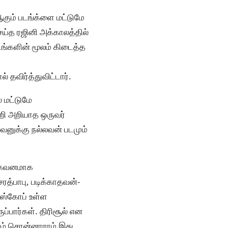
ஆகும் படங்க்ளை மட்டுமே
ெய்த ரஜினி அக்காலத்தில்
டங்களின் மூலம் கிடைத்த
தவிர்த்துவிட்டார்.
 மட்டுமே
்றி அறியாத ஒருவர்
லவனுக்கு நல்லவன் படமும்
ை கவனமாக
ரத்பாபு, படிக்காதவன்-
ல ஸ்கோப் உள்ள
ப்பார்கள். திரிசூல் என
ிடம் சொன்னாராம் இது