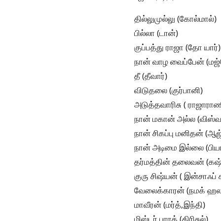
தில்லுமுல்லு (கோல்மால்)
பில்லா (டான்)
குப்பத்து ராஜா (தோ யார்)
நான் வாழ வைப்பேன் (மஜ்
தீ (தீவார்)
விடுதலை (குர்பானி)
அடுத்தவாரிசு ( ராஜாராண
நான் மகான் அல்ல (விஸ்
நான் சிகப்பு மனிதன் (ஆ
நான் அடிமை இல்லை (பியா
தர்மத்தின் தலைவன் (கஷ
குரு சிஷ்யன் ( இன்சாஃப் க
வேலைக்காரன் (நமக் ஹல
மாவீரன் (மர்த்,இந்தி)
மிஸ்டர் பாரத் (திரிசுல்)