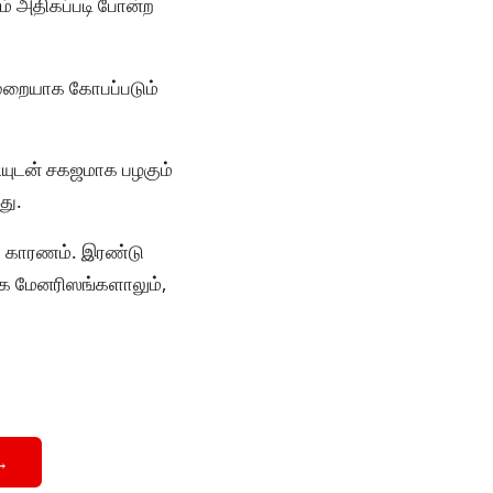
ம் அதிகப்படி போன்ற
்முறையாக கோபப்படும்
ியுடன் சகஜமாக பழகும்
து.
ிய காரணம். இரண்டு
கை மேனரிஸங்களாலும்,
→