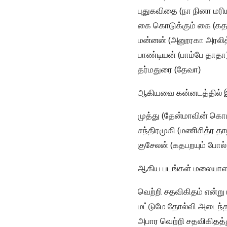
புதுகவிதை (நா நினா மரி
கை கொடுக்கும் கை (க
மன்னன் (அனூரகா அரலித
பாண்டியன் (பாம்பே தாதா
தர்மதுரை (தேவா)
ஆகியவை கன்னடத்தில் இர
முத்து (தேன்மாவின் கொம
சந்திரமுகி (மணிசித்ர தா
குசேலன் (கதபறயும் போல்
ஆகிய படங்கள் மலையாளத்த
வெற்றி சதவிகிதம் என்று
மட்டுமே தோல்வி அடைந்த
அபார வெற்றி சதவிகிதத்த