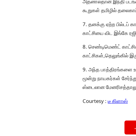
அதனால்தான் இந்தி படங்
கூறுகள் தமிழில் தலைகாட
7. தனக்கு ஏற்ற பில்டப்
காட்சியை விட இங்கே ரஜி
8. செண்டிமெண்ட் காட்சி
காட்சிகள்,தெலுங்கில் இ
9. அந்த பாத்திரங்களை உ
மூன்று நாயகர்கள் சேர்ந
ஸ்டைலான மேனரிசத்தாலு
Courtesy :
டீ கிளாஸ்