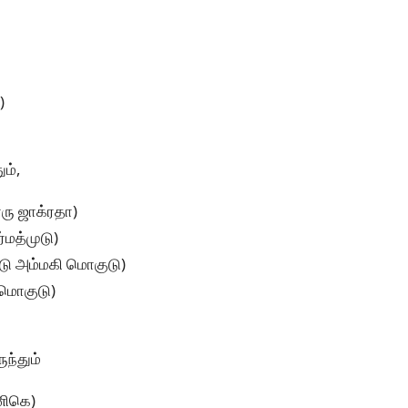
)
ம்,
ாரு ஜாக்ரதா)
்மத்முடு)
ுடு அம்மகி மொகுடு)
 மொகுடு)
ந்தும்
னிகெ)