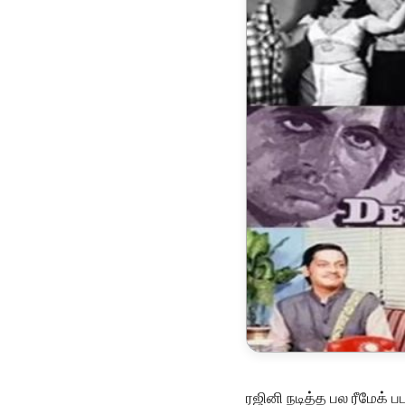
ரஜினி நடித்த பல ரீமேக்