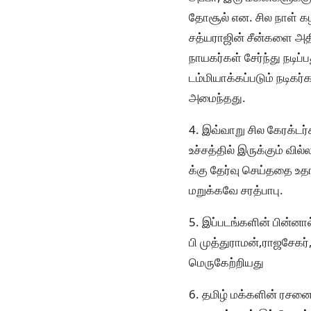
தோசூல் என. சில நாள் கழ
சத்யராஜின் சீன்களை அதி
நாயகர்கள் சேர்ந்து நடி
டம்மியாக்கப்படும் நடிக
அமைந்தது.
4. இவ்வாறு சில கேரக்டர
உச்சத்தில் இருக்கும் வி
க்கு தேர்வு செய்ததை உத
மறுக்கவே சரத்பாபு.
5. இப்படங்களின் பின்னா
பி முத்துராமன்,ராஜசேக
மெருகேற்றியது
6. தமிழ் மக்களின் ரசனை