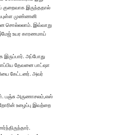
ெப் குறைவாக இருந்ததால்
ிப்புள்ள முண்ணனி
கனை சொல்லலாம். இவ்வாறு
ு இமேஜ் உயர காரணமாய்
க இருப்பார். அப்போது
்கிளப்பிய தேவனை பாட்ஷா
மியை கேட்டனர். அவர்
். பஞ்சு அருணாசலம்,எஸ்
றோரின் உழைப்பு இவற்றை
்ந்திருந்தார்.