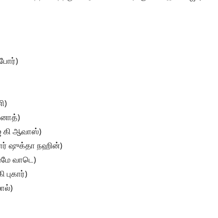
போர்)
ி)
வனாத்)
ஜ் கி ஆவாஸ்)
ர் ஷுக்தா நஹின்)
்மே வாடெ)
ி புகார்)
ால்)