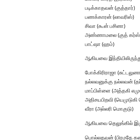
படிக்காதவன் (குத்தார்)
பணக்காரன் (லாவரிஸ்)
சிவா (கூன் பசினா)
அண்ணாமலை (குத் கர்ஸ்
பாட்ஷா (ஹம்)
ஆகியவை இந்தியிலிருந்து
போக்கிரிராஜா (சுட்டலுன
நல்லவனுக்கு நல்லவன் (தர
மாப்பிள்ளை (அத்தகி எம
அதிசயபிறவி (யெமுடுகி
வீரா (அல்லரி மொகுடு)
ஆகியவை தெலுங்கில் இரு
பொல்லதவன் (பிரமதே க