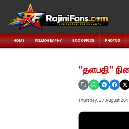
HOME
FILMOGRAPHY
BOX OFFICE
PHOTOS
"தளபதி" நி
Thursday, 27 August 201