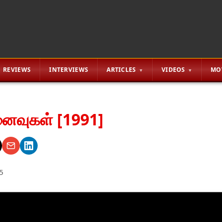
REVIEWS
INTERVIEWS
ARTICLES
VIDEOS
MO
னைவுகள் [1991]
5