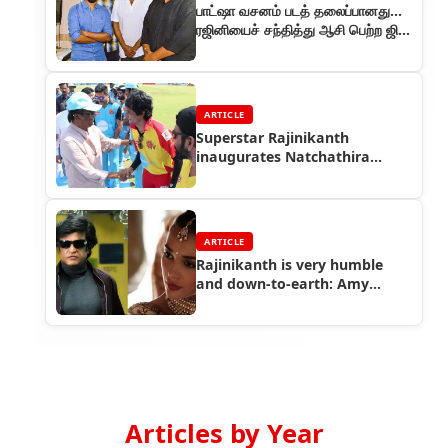
பாட்ஷா வசனம் படத் தலைப்பானது…
ரஜினியைச் சந்தித்து ஆசி பெற்ற ஜிவி
பிரகாஷ்!
ARTICLE
Superstar Rajinikanth
inaugurates Natchathira
Cricket
ARTICLE
Rajinikanth is very humble
and down-to-earth: Amy
Jackson
Articles by Year