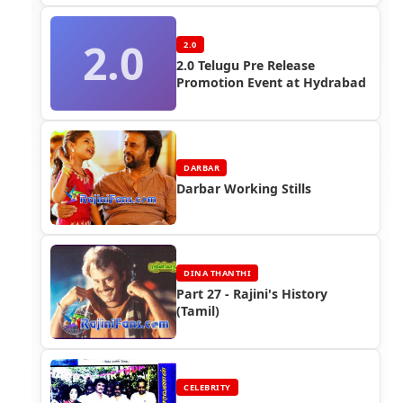
2.0
2.0
2.0 Telugu Pre Release
Promotion Event at Hydrabad
DARBAR
Darbar Working Stills
DINA THANTHI
Part 27 - Rajini's History
(Tamil)
CELEBRITY