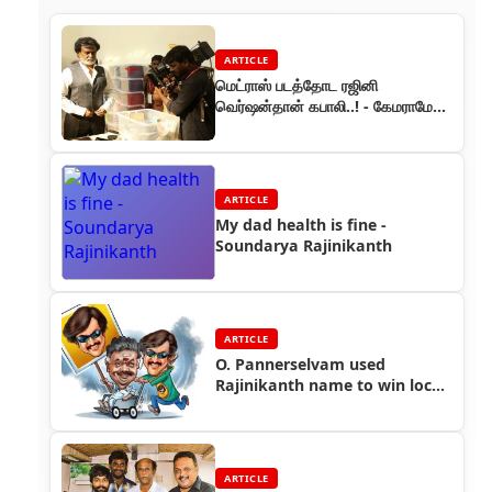
ARTICLE
மெட்ராஸ் படத்தோட ரஜினி
வெர்ஷன்தான் கபாலி..! - கேமராமேன்
முரளி பேட்டி
ARTICLE
My dad health is fine -
Soundarya Rajinikanth
ARTICLE
O. Pannerselvam used
Rajinikanth name to win local
chairman election
ARTICLE