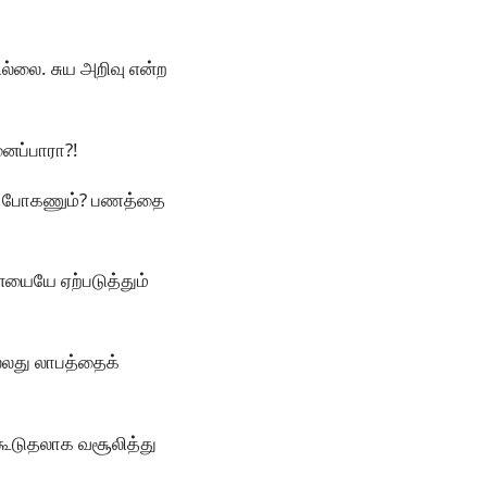
ல்லை. சுய அறிவு என்ற
னைப்பாரா?!
 ஏன் போகணும்? பணத்தை
ையையே ஏற்படுத்தும்
ல்லது லாபத்தைக்
் கூடுதலாக வசூலித்து