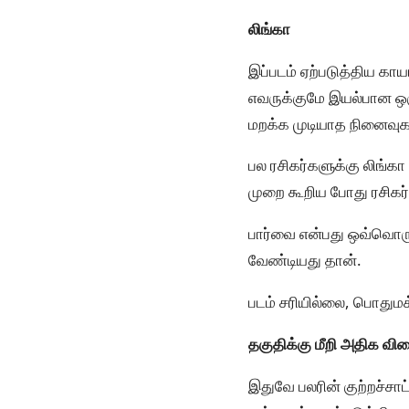
லிங்கா
இப்படம் ஏற்படுத்திய கா
எவருக்குமே இயல்பான ஒரு 
மறக்க முடியாத நினைவுக
பல ரசிகர்களுக்கு லிங்கா
முறை கூறிய போது ரசிகர
பார்வை என்பது ஒவ்வொருவ
வேண்டியது தான்.
படம் சரியில்லை, பொதுமக
தகுதிக்கு மீறி அதிக வில
இதுவே பலரின் குற்றச்சா