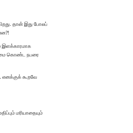
ிறது. தான் இது போலப்
ன்ன?!
லே இளக்காரமாக
திறமை கொண்ட நபரை
ா.. எனக்குக் கூறவே
திப்பும் மரியாதையும்