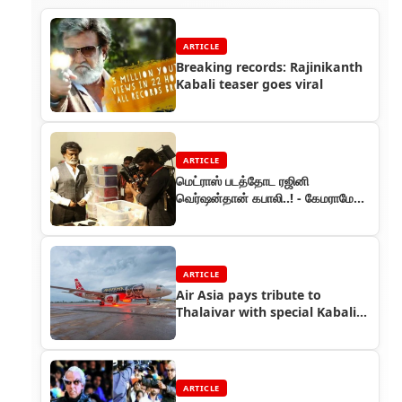
ARTICLE
Breaking records: Rajinikanth
Kabali teaser goes viral
ARTICLE
மெட்ராஸ் படத்தோட ரஜினி
வெர்ஷன்தான் கபாலி..! - கேமராமேன்
முரளி பேட்டி
ARTICLE
Air Asia pays tribute to
Thalaivar with special Kabali
aircraft
ARTICLE