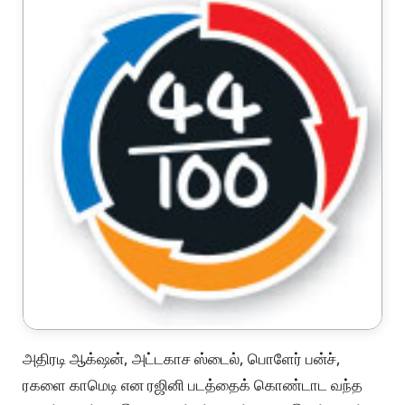
அதிரடி ஆக்‌ஷன், அட்டகாச ஸ்டைல், பொளேர் பன்ச்,
ரகளை காமெடி என ரஜினி படத்தைக் கொண்டாட வந்த