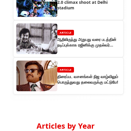
2.0 climax shoot at Delhi
stadium
ARTICLE
ஆறிலிருந்து அறுபது வரை படத்தின்
நடிப்புக்காக ரஜினிக்கு முதல்வர்
எம்.ஜி.ஆர் விருது கொடுத்தார்
ARTICLE
திரைப்பட வசனங்கள் நிஜ வாழ்விலும்
பொருந்துவது தலைவருக்கு மட்டுமே!
Articles by Year