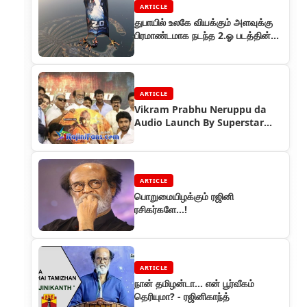
ARTICLE
துபாயில் உலகே வியக்கும் அளவுக்கு
பிரமாண்டமாக நடந்த 2.ஓ படத்தின்
இசை வெளியீட்டு விழா
ARTICLE
Vikram Prabhu Neruppu da
Audio Launch By Superstar
Rajinikanth
ARTICLE
பொறுமையிழக்கும் ரஜினி
ரசிகர்களே...!
ARTICLE
நான் தமிழன்டா... என் பூர்வீகம்
தெரியுமா? - ரஜினிகாந்த்