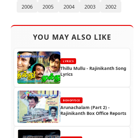
2006
2005
2004
2003
2002
YOU MAY ALSO LIKE
LYRICS
Thillu Mullu - Rajinikanth Song
Lyrics
BOXOFFICE
Arunachalam (Part 2) -
Rajinikanth Box Office Reports