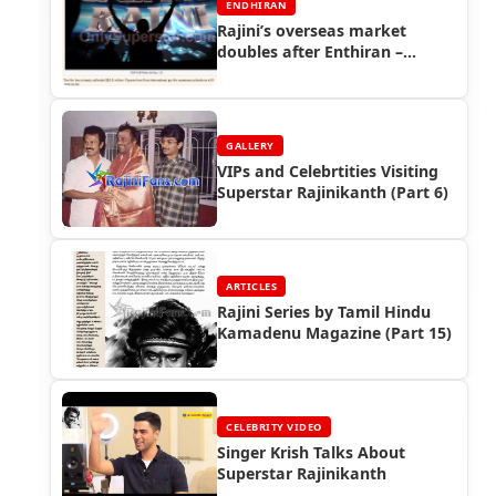
ENDHIRAN
Rajini’s overseas market
doubles after Enthiran –
Economic Times - Endhiran
Boxoffice
GALLERY
VIPs and Celebrtities Visiting
Superstar Rajinikanth (Part 6)
ARTICLES
Rajini Series by Tamil Hindu
Kamadenu Magazine (Part 15)
CELEBRITY VIDEO
Singer Krish Talks About
Superstar Rajinikanth