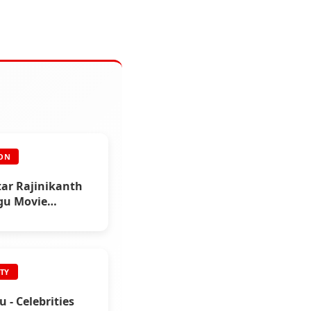
ON
tar Rajinikanth
ugu Movie
yudu 200 Days
on
ITY
u - Celebrities