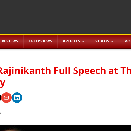
REVIEWS
INTERVIEWS
ARTICLES
VIDEOS
MO
Rajinikanth Full Speech at T
ry
7