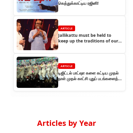
கெத்துக்காட்டிய ரஜினி!
ARTICLE
Jallikattu must be held to
keep up the traditions of our
Tamil culture
ARTICLE
டிஜிட்டல் பாட்ஷா களை கட்டிய முதல்
நாள் முதல் காட்சி புதுப் படங்களைத்
தோற்கடித்த ஓப்பனிங்!
Articles by Year