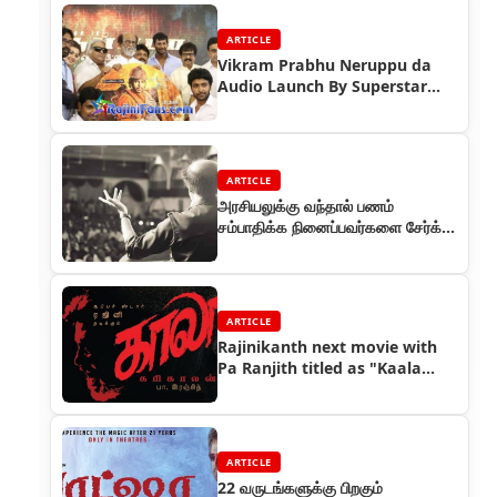
ARTICLE
Vikram Prabhu Neruppu da
Audio Launch By Superstar
Rajinikanth
ARTICLE
அரசியலுக்கு வந்தால் பணம்
சம்பாதிக்க நினைப்பவர்களை சேர்க்க
மாட்டேன் - ரஜினி
ARTICLE
Rajinikanth next movie with
Pa Ranjith titled as "Kaala
Karikaalan" : First look
released
ARTICLE
22 வருடங்களுக்கு பிறகும்