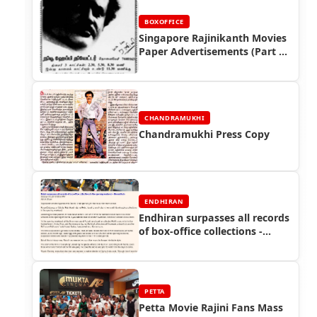
BOXOFFICE
Singapore Rajinikanth Movies
Paper Advertisements (Part 5)
- Box Office Reports
CHANDRAMUKHI
Chandramukhi Press Copy
ENDHIRAN
Endhiran surpasses all records
of box-office collections -
Endhiran Boxoffice
PETTA
Petta Movie Rajini Fans Mass