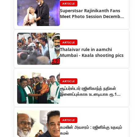
ARTICLE
Superstsar Rajinikanth Fans
Meet Photo Session December
2017
ARTICLE
Thalaivar rule in aamchi
Mumbai - Kaala shooting pics
ARTICLE
சூப்பர்ஸ்டார் ரஜினிகாந்த் நதிகள்
இணைப்புக்காக உடனடியாக ரூ.1
கோடி தரத் தயார்
ARTICLE
கமலின் அவசரம் : ரஜினிக்கு உதவும்
கமல்