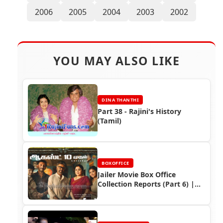
2006
2005
2004
2003
2002
YOU MAY ALSO LIKE
DINA THANTHI
Part 38 - Rajini's History
(Tamil)
BOXOFFICE
Jailer Movie Box Office
Collection Reports (Part 6) |
Rajinikanth's Box Office
Triumph