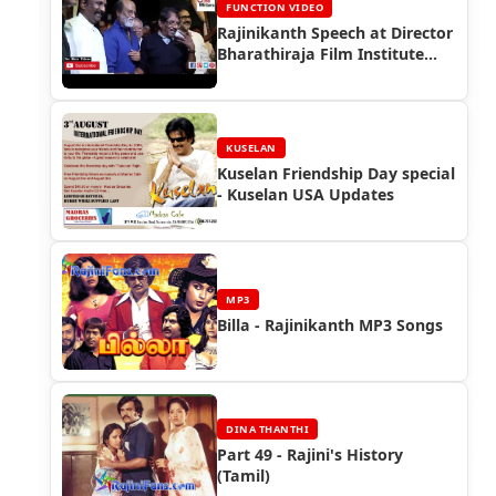
FUNCTION VIDEO
Rajinikanth Speech at Director
Bharathiraja Film Institute
Inauguration (2017)
KUSELAN
Kuselan Friendship Day special
- Kuselan USA Updates
MP3
Billa - Rajinikanth MP3 Songs
DINA THANTHI
Part 49 - Rajini's History
(Tamil)