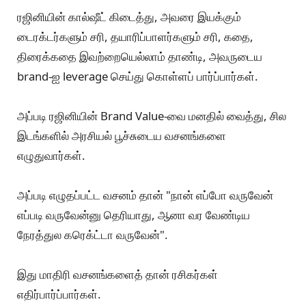
கே: சினிமாவில் அரசியல் அர்த்தம் பொதிந்த
வசனங்களைப் பேசி ஏன் பரபரப்பை உண்டு பண்ண
வேண்டும்?
ப: ரஜினி என்பது ஒரு மிகப்பெரிய "Brand".
ரஜினியின் கால்ஷீட் கிடைத்து, அவரை இயக்கும்