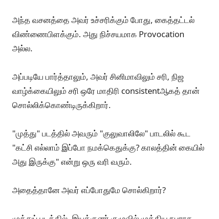
டைரக்டர்களும் சரி, தயாரிப்பாளர்களும் சரி, கதை,
திரைக்கதை இவற்றையெல்லாம் தாண்டி, அவருடைய
brand-ஐ leverage செய்து கொள்ளப் பார்ப்பார்கள்.
அப்படி ரஜினியின் Brand Value-வை மனதில் வைத்து, சில
இடங்களில் அரசியல் பூச்சுடைய வசனங்களை
எழுதுவார்கள்.
அப்படி எழுதப்பட்ட வசனம் தான் "நான் எப்போ வருவேன்
எப்படி வருவேன்னு தெரியாது, ஆனா வர வேண்டிய
நேரத்துல கரெக்ட்டா வருவேன்".
இது மாதிரி வசனங்களைத் தான் ரசிகர்கள்
எதிர்பார்ப்பார்கள்.
அந்த வசனத்தை அவர் உச்சரிக்கும் போது, கைத்தட்டல்