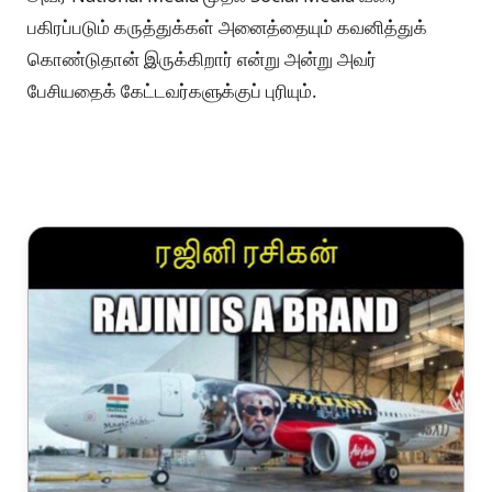
இடங்களில் அநாகரீகமாக விமர்சிப்பது வேறு.
"பணம் சம்பாதிக்க முயல்பவர்களை அருகில் கூடச் சேர்க்க
மாட்டேன்!" என்று சொன்னதிலிருந்து சில பேர் பயந்து
போய் /கோபப்பட்டுப் பேட்டி
கொடுத்துக்கொண்டிருக்கிறார்கள்.
இப்படிப்பட்ட கருப்பு ஆடுகளை இப்போதே கண்டுபிடித்துக்
களையெடுத்தல் நன்று.
உண்மையான ரசிகர்களின் கருத்தை ரஜினி என்றைக்குமே
மதிப்பார்.
அவர் National Media முதல் Social Media வரை
பகிரப்படும் கருத்துக்கள் அனைத்தையும் கவனித்துக்