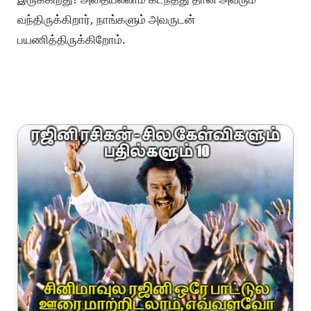
வசூலில் செய்யாத சாதனையா?
Again, அது மாதிரி தான் அரசியலும் என்று நான்
சொல்லவில்லை. We know it's a different ball game.
அவர் 1995-96லிருந்து அரசியலில் ஒரு force ஆக
இருக்கிறார். தேர்தல் நேரத்தில் அவரைச் சந்திக்காத
அரசியல் தலைவர்களா?!
அவர்தான் இன்னும் அரசியலில் இல்லையே தவிர, அவர்
இல்லாமல் அரசியல் இல்லை.
அப்போது அவருக்கு இல்லாத அழுத்தமா இப்போது
இருக்கிறது? அதையல்லாம் கடந்தது தான் அவரும்
வந்திருக்கிறார், நாங்களும் அவருடன்