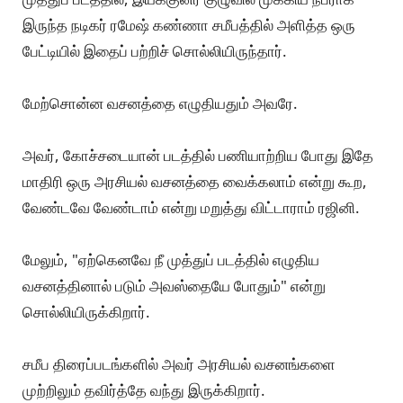
விண்ணைபிளக்கும். அது நிச்சயமாக Provocation
அல்ல.
அப்படியே பார்த்தாலும், அவர் சினிமாவிலும் சரி, நிஜ
வாழ்க்கையிலும் சரி ஒரே மாதிரி consistentஆகத் தான்
சொல்லிக்கொண்டிருக்கிறார்.
"முத்து" படத்தில் அவரும் "குலுவாலிலே" பாடலில் கூட
"கட்சி எல்லாம் இப்போ நமக்கெதுக்கு? காலத்தின் கையில்
அது இருக்கு" என்று ஒரு வரி வரும்.
அதைத்தானே அவர் எப்போதுமே சொல்கிறார்?
முத்துப் படத்தில், இயக்குனர் குழுவில் முக்கிய நபராக
இருந்த நடிகர் ரமேஷ் கண்ணா சமீபத்தில் அளித்த ஒரு