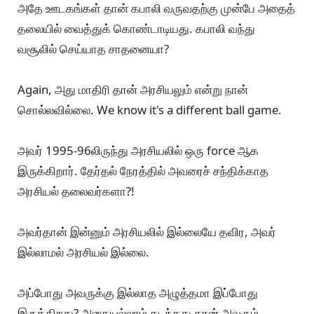
முடிந்தது.
இன்று அப்படியா? ஒருத்தருடைய இமேஜை ஆக்கவும்
அழிக்கவும் ஊடகங்களாலும் சமூகத்தளங்களாலும்
முடிகிறது.
அதையெல்லாம் தாண்டி, ஒருவரை வெற்றி பெற செய்வது
காலத்தின் கையில். ரஜினியை for no reason degrade
செய்ய நிறையப் பேர் காத்திருக்கிறார்கள்.
பாபா தோல்வியடைந்ததும் ரஜினி அவ்வளவு தான்
என்றார்கள். லிங்கா தோல்வி அடைந்ததும் எழாத
விமர்சனமா?
அதே ஊடகங்கள் தான் கபாலி வருவதற்கு முன்பே அதைத்
தலையில் வைத்துக் கொண்டாடியது. கபாலி வந்து