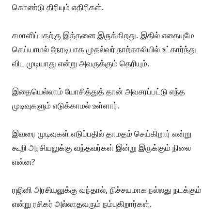
கே: சினிமாவுல ரஜினி ஒரே பாட்டுல ஊரை மாற்றிடலாம்,
எவ்வளவோ நல்லது பண்ணலாம், அரசியல்ல அதெல்லாம்
சாத்தியமே இல்லை...
ப: சினிமாவில வர்ற மாதிரி ஒரே பாட்டுல ஊரையே
மாத்துறது எல்லாம் நடக்கும்ன்னு நம்புறதுக்கு நாங்க என்ன
1950லையா இருக்கோம்?!
அரசியலன்னா சும்மா இல்லைன்னு நிச்சயமா எங்களுக்குத்
தெரியும்.
கடுமையான களப்பணி, அயராத உழைப்பு, ஓய்வில்லாத
பயணங்கள், இவற்றையெல்லாம் தாண்டி, வன்மம்
கொண்டு திரியும் எதிரிகள்.