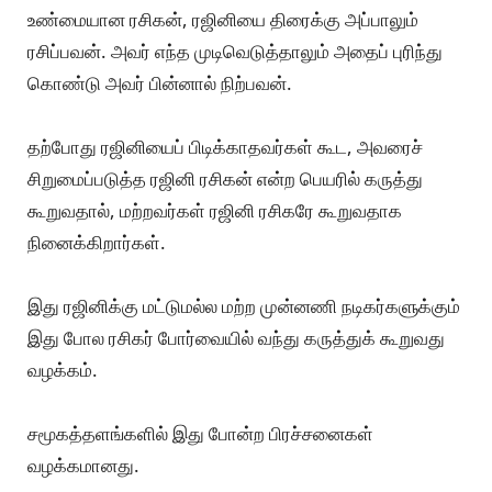
வேண்டாம் என்று கூறக்காரணம்.
"நானும் ரஜினி ரசிகன் தான்"ன்னு பல பேர் திடீர் திடீர்ன்னு
கிளம்புவாங்க.
வழக்கமா ரஜினி படம் வரும் போது எதிர்மறையான
விமர்சனங்களை ஊடகங்களிலும், சமூகத்தளங்களிலும்
பரப்ப அந்த "tag" யை பயன் படுத்திக்கொள்வார்கள்.
இவர்கள் உண்மையான ரஜினி ரசிகர்கள் அல்ல.
படம் வரும்போது முதல் காட்சி பார்ப்பவர்களெல்லாம் ரஜினி
ரசிகர்கள் என்ற அர்த்தம் கிடையாது.
உண்மையான ரசிகன், ரஜினியை திரைக்கு அப்பாலும்
ரசிப்பவன். அவர் எந்த முடிவெடுத்தாலும் அதைப் புரிந்து