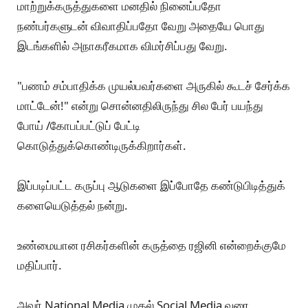
ஒன்று, அவர் அரசியலுக்கு வருவதை ஆதரிக்க வேண்டும்
அல்லது "ஐயோ, அரசியல் வேண்டாமே" எங்கிற ரீதியில்
பதிவு செய்யலாம்.
அதை விடுத்து, ரஜினி ரசிகன் என்கிற போர்வையில்,
ஊடகங்களில் எதிர்மறையாகப் பேசுபவர்களும்,
காழ்ப்புணர்ச்சியை வெளிப்படுத்துபவர்களும் ரசிகர்களே
அல்ல.
உண்மையான ரசிகன் அவர் தர்மசங்கடப்படும் படியான
கருத்துக்களைக் கூற மாட்டான், அப்படிக் கூறினால் அவன்
உண்மையான ரசிகனாக இருக்க மாட்டான்.
மாற்றுக்கருத்துகளை மனதில் நினைப்பதோ
நண்பர்களுடன் விவாதிப்பதோ வேறு அதையே பொது