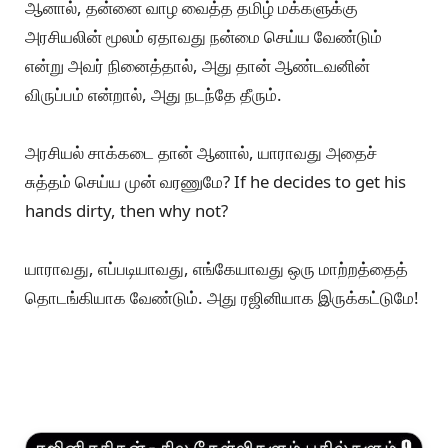
ப: உங்கள் கேள்வி நியாயமானது தான்.
அனைவரையும் அனைத்துச் செல்லும் குணம்
தலைவருடையது.
தற்போது தமிழகத்தில் நிலவும் அரசியல் சூழ்நிலை,
சாக்கடையை விடக் கேவலமாக உள்ளது.
அவர் அனைவரையும் அணைத்துச் சென்றாலும், நெஞ்சு
நிறைய வன்மத்தோடு தான் இங்கே முக்கால்வாசி பேர்
அவரை எதிர்க்கிறார்கள்.
ஆனால், தன்னை வாழ வைத்த தமிழ் மக்களுக்கு
அரசியலின் மூலம் ஏதாவது நன்மை செய்ய வேண்டும்