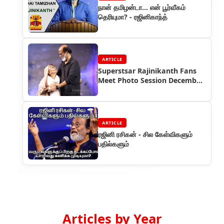
நான் தமிழன்டா... என் பூர்வீகம்
தெரியுமா? - ரஜினிகாந்த்
ARTICLE
Superstsar Rajinikanth Fans
Meet Photo Session December
2017
ARTICLE
ரஜினி ரசிகன் - சில கேள்விகளும்
பதில்களும்
Articles by Year