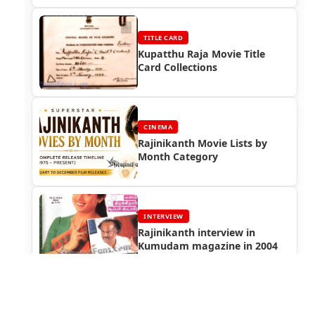
TITLE CARD
Kupatthu Raja Movie Title
Card Collections
CINEMA
Rajinikanth Movie Lists by
Month Category
INTERVIEW
Rajinikanth interview in
Kumudam magazine in 2004
MP3