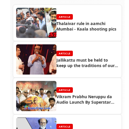
ARTICLE
Thalaivar rule in aamchi
Mumbai - Kaala shooting pics
ARTICLE
Jallikattu must be held to
keep up the traditions of our
Tamil culture
ARTICLE
Vikram Prabhu Neruppu da
Audio Launch By Superstar
Rajinikanth
ARTICLE