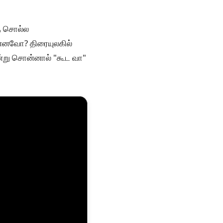
கு சொல்ல
என்னவோ? திரையுலகில்
என்று சொன்னால் "கூட வா"