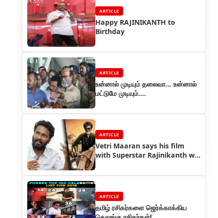
ARTICLE
Happy RAJINIKANTH to
Birthday
ARTICLE
உன்னால் முடியும் தலைவா... உன்னால்
மட்டுமே முடியும்....
ARTICLE
Vetri Maaran says his film
with Superstar Rajinikanth will
not happen
ARTICLE
தமிழ் ரசிகர்களை ஜெர்க்காக்கிய
தெலுங்கு ரசிகர்கள்!