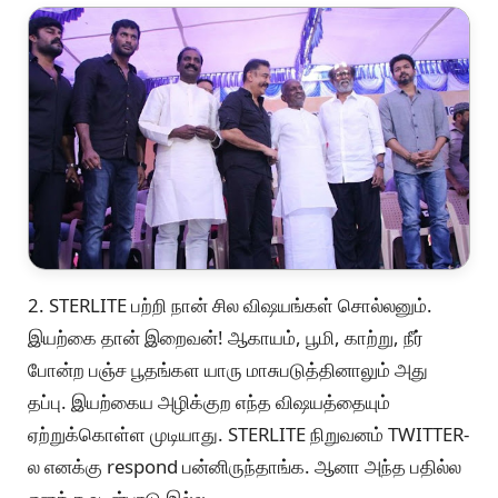
2. STERLITE பற்றி நான் சில விஷயங்கள் சொல்லனும்.
இயற்கை தான் இறைவன்! ஆகாயம், பூமி, காற்று, நீர்
போன்ற பஞ்ச பூதங்கள யாரு மாசுபடுத்தினாலும் அது
தப்பு. இயற்கைய அழிக்குற எந்த விஷயத்தையும்
ஏற்றுக்கொள்ள முடியாது. STERLITE நிறுவனம் TWITTER-
ல எனக்கு respond பன்னிருந்தாங்க. ஆனா அந்த பதில்ல