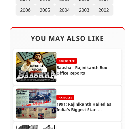
2006
2005
2004
2003
2002
YOU MAY ALSO LIKE
BOXOFFICE
Baasha - Rajinikanth Box
Office Reports
ARTICLES
1991: Rajinikanth Hailed as
India's Biggest Star -
Interesting Articles