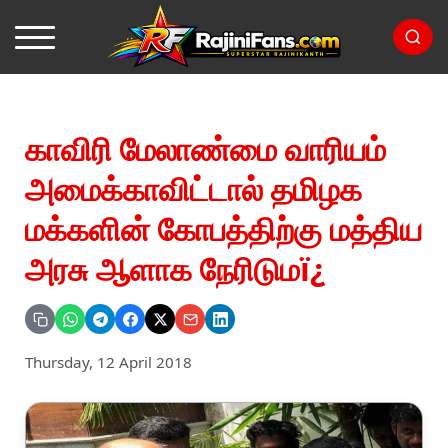
காவிரி மேலாண்மை வாரியம்
அமைக்காவிட்டால் தமிழக
மக்களின் கோபத்திற்கு மத்திய
அரசு ஆளாக நேரிடுமï¿
Thursday, 12 April 2018