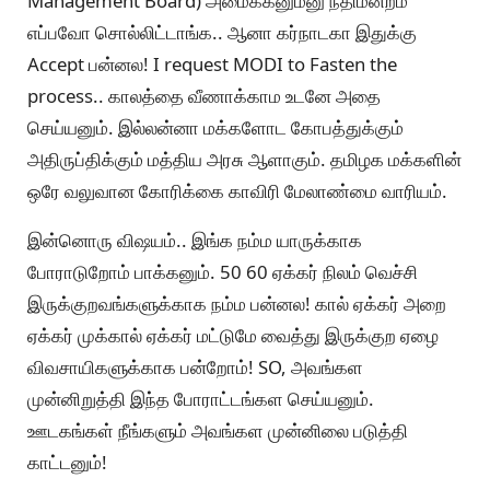
Management Board) அமைக்கனும்னு நீதிமன்றம்
எப்பவோ சொல்லிட்டாங்க.. ஆனா கர்நாடகா இதுக்கு
Accept பன்னல! I request MODI to Fasten the
process.. காலத்தை வீணாக்காம உடனே அதை
செய்யனும். இல்லன்னா மக்களோட கோபத்துக்கும்
அதிருப்திக்கும் மத்திய அரசு ஆளாகும். தமிழக மக்களின்
ஒரே வலுவான கோரிக்கை காவிரி மேலாண்மை வாரியம்.
இன்னொரு விஷயம்.. இங்க நம்ம யாருக்காக
போராடுறோம் பாக்கனும். 50 60 ஏக்கர் நிலம் வெச்சி
இருக்குறவங்களுக்காக நம்ம பன்னல! கால் ஏக்கர் அறை
ஏக்கர் முக்கால் ஏக்கர் மட்டுமே வைத்து இருக்குற ஏழை
விவசாயிகளுக்காக பன்றோம்! SO, அவங்கள
முன்னிறுத்தி இந்த போராட்டங்கள செய்யனும்.
ஊடகங்கள் நீங்களும் அவங்கள முன்னிலை படுத்தி
காட்டனும்!