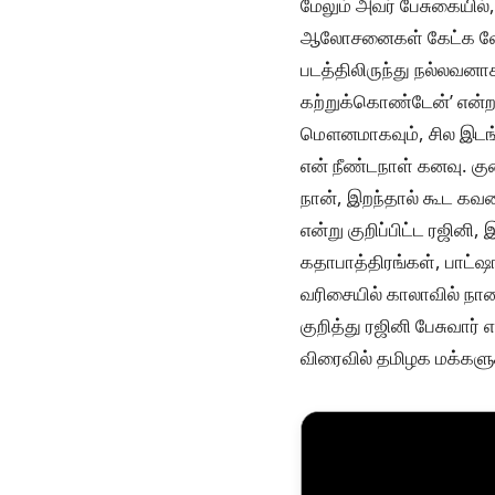
மேலும் அவர் பேசுகையில்
ஆலோசனைகள் கேட்க வேண்
படத்திலிருந்து நல்லவன
கற்றுக்கொண்டேன்’ என்ற
மௌனமாகவும், சில இடங்
என் நீண்டநாள் கனவு. 
நான், இறந்தால் கூட கவல
என்று குறிப்பிட்ட ரஜின
கதாபாத்திரங்கள், பாட்ஷ
வரிசையில் காலாவில் நானா
குறித்து ரஜினி பேசுவார்
விரைவில் தமிழக மக்களுக்