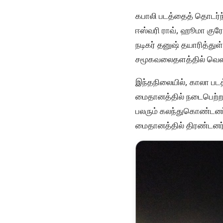
கபாலி படத்தைத் தொடர்ந
ஈஸ்வரி ராவ், ஹூமா குரே
நடிகர் தனுஷ் தயாரித்த
சமூகவலைதளத்தில் வெளிய
இந்தநிலையில், காலா படத
மைதானத்தில் நடைபெற்றது
பலரும் கலந்துகொண்டனர்
மைதானத்தில் திரண்டனர