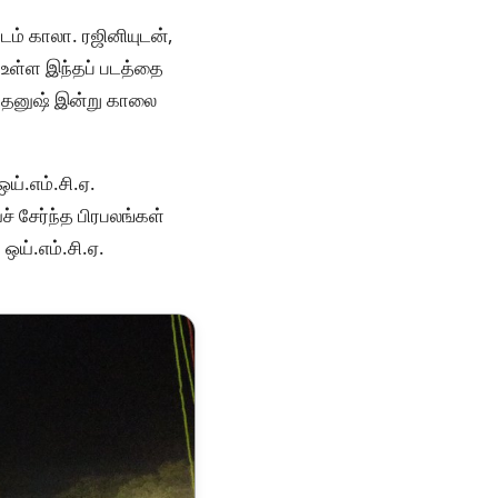
ம் காலா. ரஜினியுடன்,
 உள்ள இந்தப் படத்தை
் தனுஷ் இன்று காலை
ய்.எம்.சி.ஏ.
 சேர்ந்த பிரபலங்கள்
ய்.எம்.சி.ஏ.