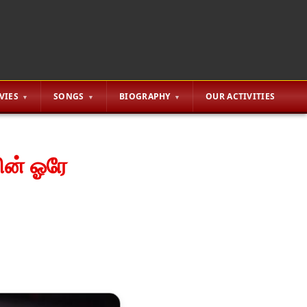
VIES
SONGS
BIOGRAPHY
OUR ACTIVITIES
ன் ஓரே