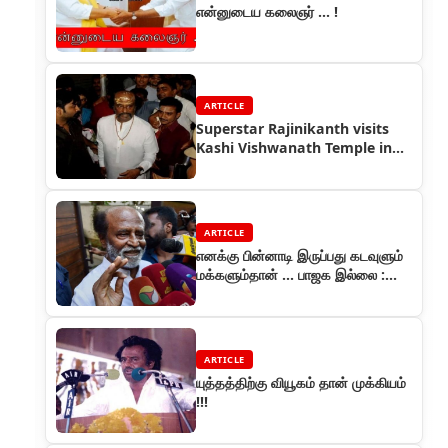
என்னுடைய கலைஞர் ... !
ARTICLE
Superstar Rajinikanth visits
Kashi Vishwanath Temple in
Varanasi
ARTICLE
எனக்கு பின்னாடி இருப்பது கடவுளும்
மக்களும்தான் ... பாஜக இல்லை :
ரஜினி
ARTICLE
யுத்தத்திற்கு வியூகம் தான் முக்கியம்
!!!