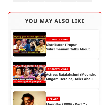
YOU MAY ALSO LIKE
CELEBRITY VIDEO
Distributor Tirupur
Subramaniam Talks About
Superstar Rajinikanth
CELEBRITY VIDEO
Actress Rajalakshmi (Moondru
Mugam Heroine) Talks About
Superstar Rajinikanth
GALLERY
Mappillai (1989) - Part 7 -