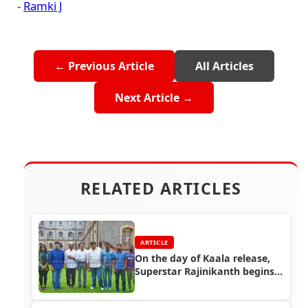
-
Ramki J
← Previous Article
All Articles
Next Article →
RELATED ARTICLES
ARTICLE
On the day of Kaala release,
Superstar Rajinikanth begins
shooting for Karthik Subbaraj
film in Darjeeling