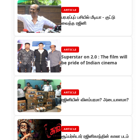
ARTICLE
பரபரப்புப் பசியில் மீடியா - குட்டு
வைத்த ரஜினி
ARTICLE
Superstar on 2.0 : The film will
be pride of Indian cinema
ARTICLE
ரஜினியின் விளம்பரமா? அடையாளமா?
ARTICLE
சூப்பர்ஸ்டார் ரஜினிகாந்தின் காலா படம்