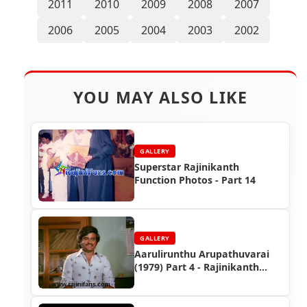
2011
2010
2009
2008
2007
2006
2005
2004
2003
2002
YOU MAY ALSO LIKE
GALLERY
Superstar Rajinikanth
Function Photos - Part 14
GALLERY
Aarulirunthu Arupathuvarai
(1979) Part 4 - Rajinikanth
Photo Gallery