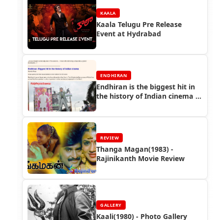
KAALA
Kaala Telugu Pre Release
Event at Hydrabad
ENDHIRAN
Endhiran is the biggest hit in
the history of Indian cinema –
Indian Express - Endhiran
Boxoffice
REVIEW
Thanga Magan(1983) -
Rajinikanth Movie Review
GALLERY
Kaali(1980) - Photo Gallery