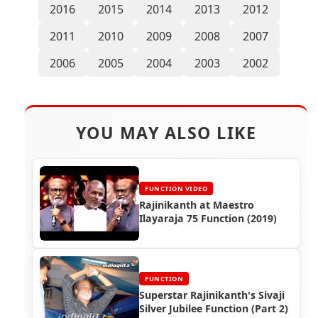
2016
2015
2014
2013
2012
2011
2010
2009
2008
2007
2006
2005
2004
2003
2002
YOU MAY ALSO LIKE
FUNCTION VIDEO
Rajinikanth at Maestro
Ilayaraja 75 Function (2019)
FUNCTION
Superstar Rajinikanth's Sivaji
Silver Jubilee Function (Part 2)