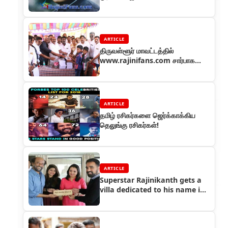
இருந்திருக்கலாமோ எனத்
தோன்றியது . . .
ARTICLE
திருவள்ளூர் மாவட்டத்தில்
www.rajinifans.com சார்பாக
ஏழை மாணவர்களுக்கு நோட்டு
புத்தகங்கள் வழங்கியது
ARTICLE
தமிழ் ரசிகர்களை ஜெர்க்காக்கிய
தெலுங்கு ரசிகர்கள்!
ARTICLE
Superstar Rajinikanth gets a
villa dedicated to his name in
Kurseong