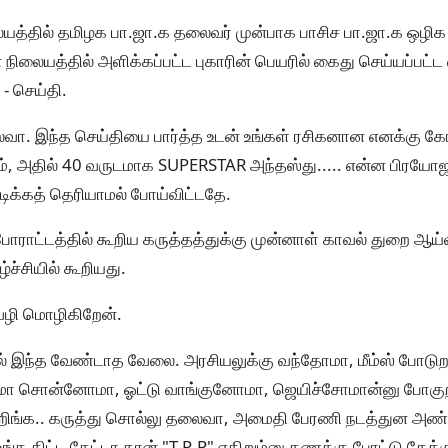
ையத்தில் தமிழக பா.ஜா.க தலைவர் முன்பாக பாசிச பா.ஜா.க ஒழிக
லையத்தில் அளிக்கப்பட்ட புகாரின் பெயரில் கைது செய்யப்பட்ட வ
 - செய்தி.
வா. இந்த செய்தியை பார்த்த உடன் உங்கள் ரசிகனான எனக்கு கோ
், அதில் 40 வருடமாக SUPERSTAR அந்தஸ்து..... என்ன பிரயோஜ
நடிக்கத் தெரியாமல் போய்விட்டதே.
 போராட்டத்தில் கூறிய கருத்தத்துக்கு முன்னாள் காவல் துறை ஆய
்ச்சியில் கூறியது.
ழி மொழிகிறேன்.
ில் இந்த வேண்டாத வேலை. அரசியலுக்கு வந்தோமா, மீம்ஸ் போடு
மா சொன்னோமா, ஓட்டு வாங்குனோமா, ஜெயிச்சோமான்னு போகுறதை 
ுறிங்க.. கருத்து சொல்லு தலைவா, அமைதி பேரணி நடத்துன அண
்க கிட்ட கேட்டா தான் "T.R.P" எகிறும்னு கணக்கு போட்டு கேக்குற