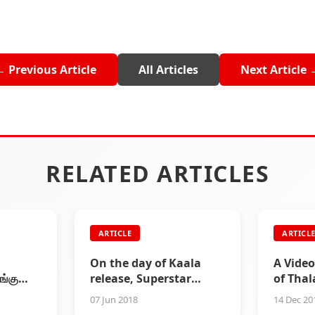
← Previous Article
All Articles
Next Article 
RELATED ARTICLES
ARTICLE
ARTICL
On the day of Kaala
A Video
ங்கு
release, Superstar
of Thal
Rajinikanth begins
07 Jun 2018
14 Dec 20
shooting for Karthik