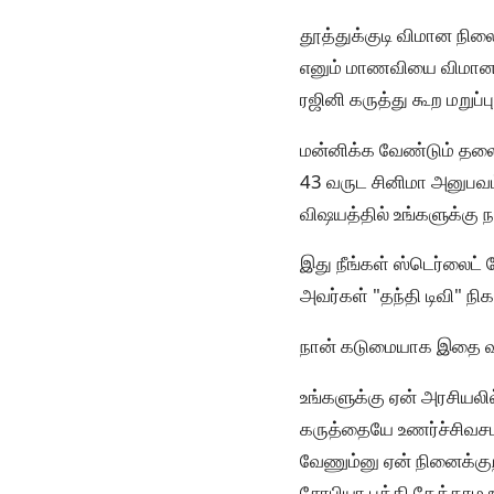
தூத்துக்குடி விமான நில
எனும் மாணவியை விமான நி
ரஜினி கருத்து கூற மறுப்பு
மன்னிக்க வேண்டும் தலை
43 வருட சினிமா அனுபவம
விஷயத்தில் உங்களுக்கு 
இது நீங்கள் ஸ்டெர்லைட்
அவர்கள் "தந்தி டிவி" நிகழ
நான் கடுமையாக இதை வ
உங்களுக்கு ஏன் அரசியல
கருத்தையே உணர்ச்சிவச
வேணும்னு ஏன் நினைக்க
சோபியா பத்தி கேக்காம உங