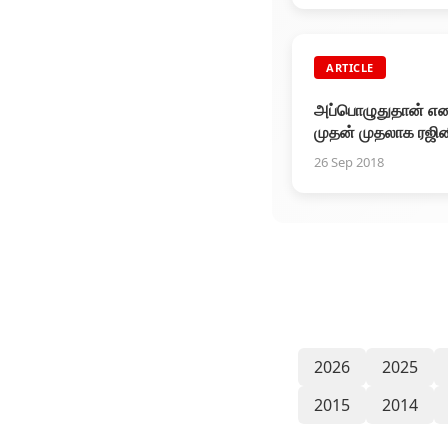
ARTICLE
அப்பொழுதுதான் என
முதன் முதலாக ரஜி
ரசிகனாக
26 Sep 2018
இருந்திருக்கலாமோ
தோன்றியது . . .
2026
2025
2015
2014