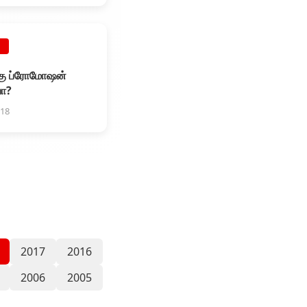
E
்கு ப்ரோமோஷன்
ா?
018
2017
2016
2006
2005