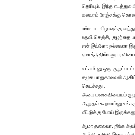
தெரியும். இந்த எடத்துல
கலவரம் ரேஞ்சுக்கு கொ
உங்க பட விழாவுக்கு வந்
உதவி செஞ்சி, குழந்தை பட
ஏன் இவ்ளோ நல்லவரா இருக
ஏமாத்திதிங்கனு புரளியை
லட்சுமி னு ஒரு குறும்பட
சமூக பாதுகாவலன் ஆகிட்
கெடச்சது .
ஆனா மனைவியையும் குழந்
ஆறுதல் கூறலாம்னு உங்க
வீட்டுக்கு போய் இருக்க
ஆமா தலைவா, நீங்க அவர் 
ஆக்கி, ரஜினி இதை பப்ல