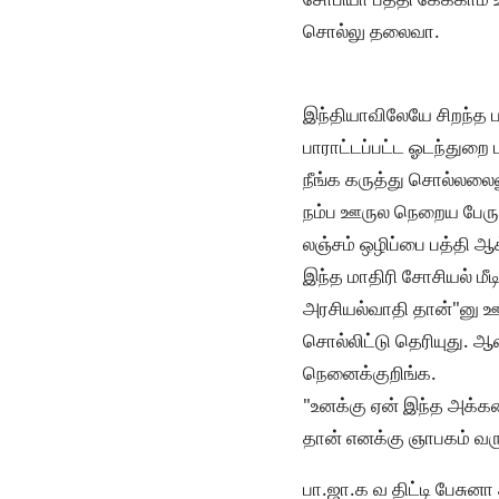
சொல்லு தலைவா.
இந்தியாவிலேயே சிறந்த ப
பாராட்டப்பட்ட ஓடந்துறை
நீங்க கருத்து சொல்லலை
நம்ப ஊருல நெறைய பேருக்
லஞ்சம் ஒழிப்பை பத்தி 
இந்த மாதிரி சோசியல் மீட
அரசியல்வாதி தான்"னு ஊ
சொல்லிட்டு தெரியுது. 
நெனைக்குறிங்க.
"உனக்கு ஏன் இந்த அக்கற
தான் எனக்கு ஞாபகம் வர
பா.ஜா.க வ திட்டி பேசுன