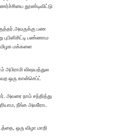
உணர்ச்சியை தூண்டிவிட்டு
ஒருத்தர்.அவருக்கு பண
னு புபிளிசிட்டி பண்ணாம
ு தமிழக மக்களை
லாம் அபிராமி விஷயத்துல
ேற ஒரு கான்செப்ட்
. அவரை நாம் சந்தித்து
புரியாம, நீங்க அவரோட
டத்தை, ஒரு விழா மாறி