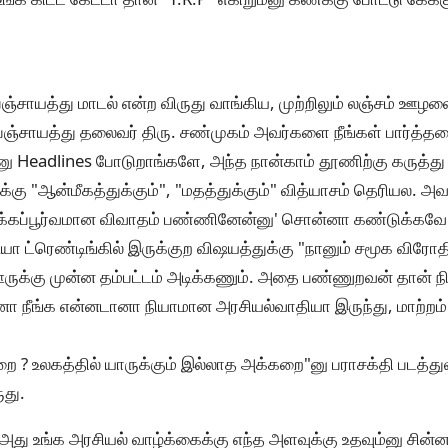
ஞ்சாயத்து மாடல் என்ற விருது வாங்கிய, முற்றிலும் லஞ்சம் ஊழல
 பஞ்சாயத்து தலைவர் திரு. சண்முகம் அவர்களை நீங்கள் பார்த்
னு Headlines போடுறாங்களே, அந்த நான்காம் தூணிற்கு கருத்த
கு "ஆன்மீகத்துக்கும்", "மதத்துக்கும்" வித்யாசம் தெரியல. அவ
ஆக்கப்பூர்வமான விவாதம் பண்ணினேன்னு' சொன்னா கண்டுக்கவே 
ியா ட்ரெண்டிங்கில் இருக்குற விஷயத்துக்கு "நானும் சமூக விரோத
ருக்கு முன்ன தம்பட்டம் அடிக்கணும். அதை பண்ணுறவன் தான் நி
ஆனா நீங்க என்னடானா நியாமான அரசியல்வாதியா இருந்து, மாற்ற
ை ? உலகத்தில் யாருக்கும் இல்லாத அக்கறை"னு பராசக்தி படத்துல
ுது.
ா அது உங்க அரசியல் வாழ்க்கைக்கு எந்த அளவுக்கு உதவும்னு சின்